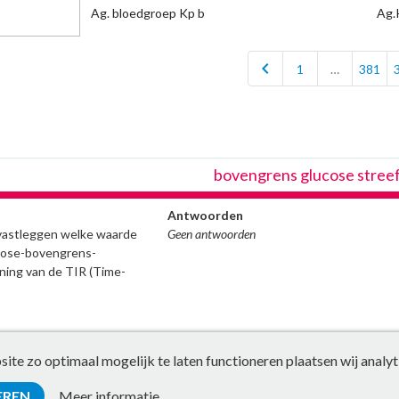
Ag. bloedgroep Kp b
Ag.
chevron_left
1
…
381
bovengrens glucose stree
Antwoorden
 vastleggen welke waarde
Geen antwoorden
ucose-bovengrens-
ning van de TIR (Time-
te zo optimaal mogelijk te laten functioneren plaatsen wij analyt
EREN
Meer informatie