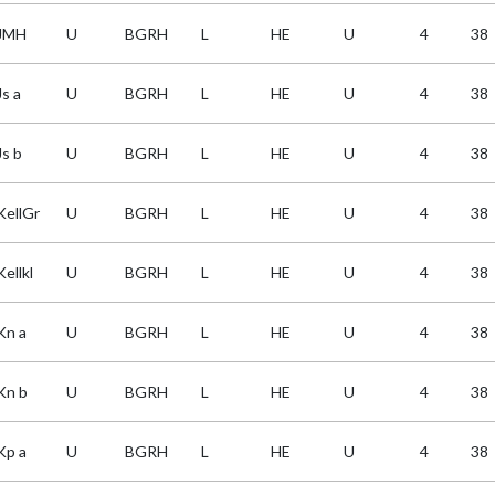
JMH
U
BGRH
L
HE
U
4
38
Js a
U
BGRH
L
HE
U
4
38
Js b
U
BGRH
L
HE
U
4
38
KellGr
U
BGRH
L
HE
U
4
38
ellkl
U
BGRH
L
HE
U
4
38
Kn a
U
BGRH
L
HE
U
4
38
Kn b
U
BGRH
L
HE
U
4
38
Kp a
U
BGRH
L
HE
U
4
38