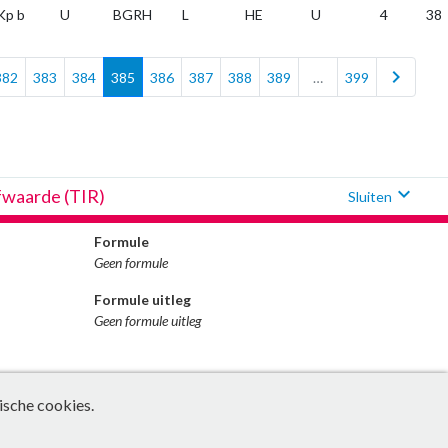
Kp b
U
BGRH
L
HE
U
4
38
chevron_right
382
383
384
385
386
387
388
389
…
399
expand_more
fwaarde (TIR)
Sluiten
Formule
Geen formule
Formule uitleg
Geen formule uitleg
ische cookies.