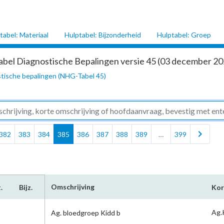
tabel: Materiaal
Hulptabel: Bijzonderheid
Hulptabel: Groep
abel Diagnostische Bepalingen versie 45 (03 december 202
tische bepalingen (NHG-Tabel 45)
chevron_right
382
383
384
385
386
387
388
389
…
399
Omschrijving
.
Bijz.
Kor
Ag.
Ag. bloedgroep Kidd b