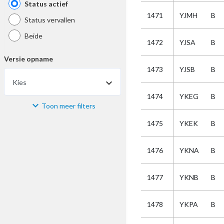
Status actief
1471
YJMH
B
Status vervallen
Beide
1472
YJSA
B
Versie opname
1473
YJSB
B
Kies
1474
YKEG
B
Toon meer filters
Materiaal
1475
YKEK
B
Kies
1476
YKNA
B
Bijzonderheid
1477
YKNB
B
Kies
1478
YKPA
B
Selectie