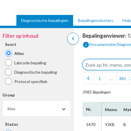
Diagnostische bepalingen
Bepalingenclusters
Hulp
Filter op inhoud
Bepalingenviewer:
T
chevron_left
info
Soort
Documentatie Diagnos
Alles
Labcode bepaling
Diagnostische bepaling
chevron_left
1
…
381
Protocol specifiek
3985 Bepalingen
Groep
arrow_drop_down
Kies
Nr.
Memo
Mat
Status
1470
YJKB
B