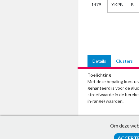
YKPB
B
1479
Kies
AUB
Alles
Aanvraag
Uitslag
Beide
Details
Clusters
Toelichting
Met deze bepaling kunt u
gehanteerd is voor de gl
streefwaarde in de bereke
in-range) waarden.
Om deze websi
ACCEPT