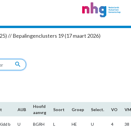
5) // Bepalingenclusters 19 (17 maart 2026)
search
Hoofd​
t
AUB
Soort
Groep
Select.
VO
V
aanvrg
Kidd b
U
BGRH
L
HE
U
4
38