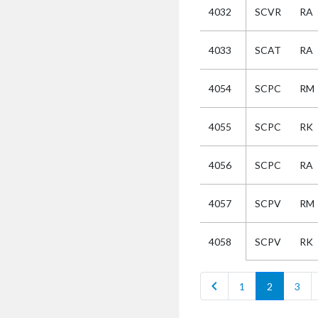
4032
SCVR
RA
Kies
4033
SCAT
RA
Selectie
4054
SCPC
RM
Kies
4055
SCPC
RK
AUB
Alles
4056
SCPC
RA
Aanvraag
Uitslag
4057
SCPV
RM
Beide
SCPV
RK
4058
chevron_left
c
1
2
3