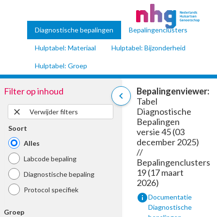
Diagnostische bepalingen
Bepalingenclusters
Hulptabel: Materiaal
Hulptabel: Bijzonderheid
Hulptabel: Groep
Filter op inhoud
Bepalingenviewer:
chevron_left
Tabel
Diagnostische
close
Verwijder filters
Bepalingen
Soort
versie 45 (03
december 2025)
Alles
//
Labcode bepaling
Bepalingenclusters
19 (17 maart
Diagnostische bepaling
2026)
Protocol specifiek
info
Documentatie
Diagnostische
Groep