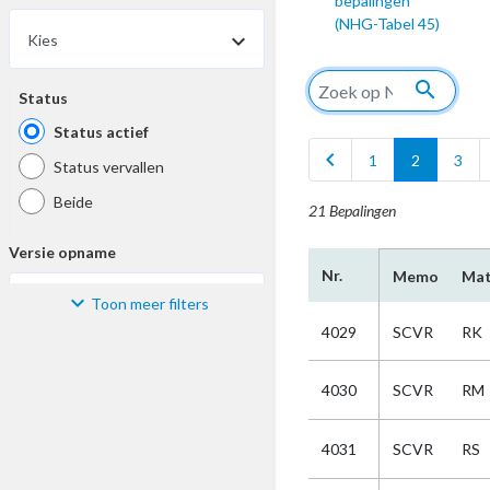
bepalingen
(NHG-Tabel 45)
Kies
search
Status
Status actief
chevron_left
c
1
2
3
Status vervallen
Beide
21 Bepalingen
Versie opname
Nr.
Memo
Mat
Toon meer filters
Kies
4029
SCVR
RK
Materiaal
4030
SCVR
RM
Kies
4031
SCVR
RS
Bijzonderheid