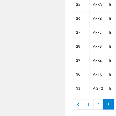
25
AFPA
B
Selectie
26
AFPB
B
Kies
27
AFPL
B
AUB
Alles
28
AFPS
B
Aanvraag
Uitslag
29
AFRE
B
Beide
30
AFTU
B
AGT2
B
31
chevron_left
1
2
3