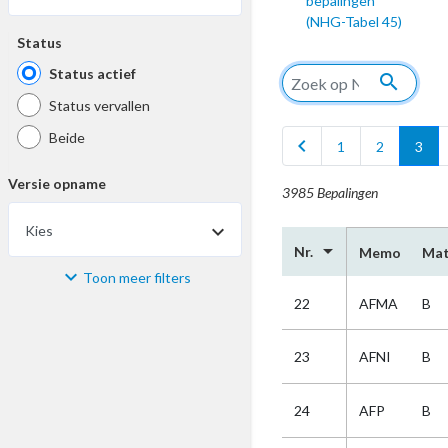
bepalingen
(NHG-Tabel 45)
Status
Status actief
search
Status vervallen
Beide
chevron_left
1
2
3
Versie opname
3985 Bepalingen
Kies
arrow_drop_down
Nr.
Memo
Mat
Toon meer filters
Materiaal
22
AFMA
B
Kies
23
AFNI
B
Bijzonderheid
24
AFP
B
Kies