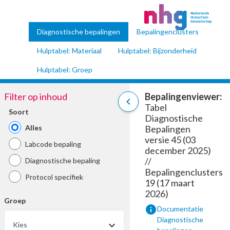
Diagnostische bepalingen
Bepalingenclusters
Hulptabel: Materiaal
Hulptabel: Bijzonderheid
Hulptabel: Groep
Filter op inhoud
Bepalingenviewer:
chevron_left
Tabel
Soort
Diagnostische
Alles
Bepalingen
versie 45 (03
Labcode bepaling
december 2025)
//
Diagnostische bepaling
Bepalingenclusters
Protocol specifiek
19 (17 maart
2026)
Groep
info
Documentatie
Diagnostische
Kies