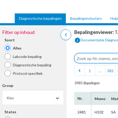
Diagnostische bepalingen
Bepalingenclusters
Hulp
Filter op inhoud
Bepalingenviewer:
T
chevron_left
info
Soort
Documentatie Diagnos
Alles
Labcode bepaling
Diagnostische bepaling
chevron_left
1
…
382
Protocol specifiek
3985 Bepalingen
Groep
Kies
Nr.
Memo
Mat
Status
2481
H102
SA