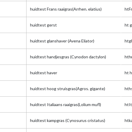
huidtest Frans raaigras(Arrhen. elatius)
htFr
huidtest gerst
ht 
huidtest glanshaver (Avena Eliator)
htg
huidtest handjesgras (Cynodon dactylon)
hth
huidtest haver
ht 
huidtest hoog struisgras(Agros. gigante)
hth
huidtest Italiaans raaigras(Lolium mufl)
htIt
huidtest kampgras (Cynosurus cristatus)
htk