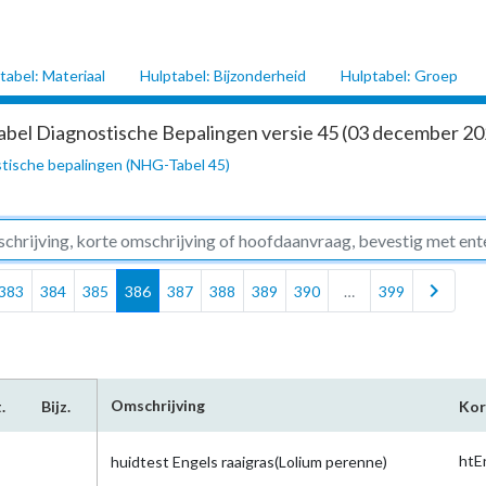
tabel: Materiaal
Hulptabel: Bijzonderheid
Hulptabel: Groep
abel Diagnostische Bepalingen versie 45 (03 december 202
tische bepalingen (NHG-Tabel 45)
chevron_right
383
384
385
386
387
388
389
390
…
399
Omschrijving
.
Bijz.
Kor
htE
huidtest Engels raaigras(Lolium perenne)