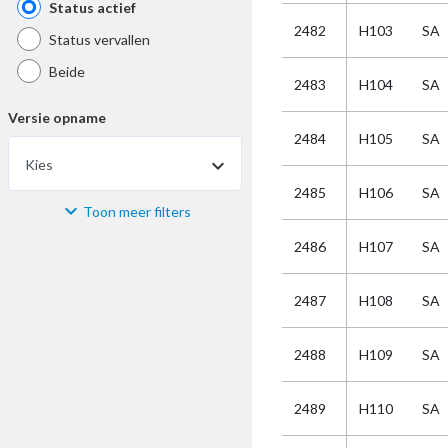
Status actief
2482
H103
SA
Status vervallen
Beide
2483
H104
SA
Versie opname
2484
H105
SA
Kies
2485
H106
SA
Toon meer filters
Materiaal
2486
H107
SA
Kies
2487
H108
SA
Bijzonderheid
2488
H109
SA
Kies
2489
H110
SA
Selectie