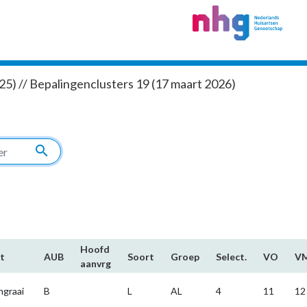
5) // Bepalingenclusters 19 (17 maart 2026)
search
Hoofd​
t
AUB
Soort
Groep
Select.
VO
V
aanvrg
ngraai
B
L
AL
4
11
12