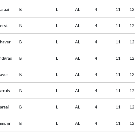
araai
B
L
AL
4
11
12
gerst
B
L
AL
4
11
12
lhaver
B
L
AL
4
11
12
ndgras
B
L
AL
4
11
12
haver
B
L
AL
4
11
12
struis
B
L
AL
4
11
12
araai
B
L
AL
4
11
12
ampgr
B
L
AL
4
11
12