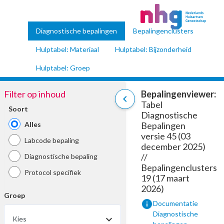
Diagnostische bepalingen
Bepalingenclusters
Hulptabel: Materiaal
Hulptabel: Bijzonderheid
Hulptabel: Groep
Filter op inhoud
Bepalingenviewer:
chevron_left
Tabel
Soort
Diagnostische
Alles
Bepalingen
versie 45 (03
Labcode bepaling
december 2025)
//
Diagnostische bepaling
Bepalingenclusters
Protocol specifiek
19 (17 maart
2026)
Groep
info
Documentatie
Diagnostische
Kies