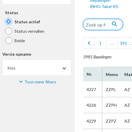
bepalingen
(NHG-Tabel 45)
Status
Status actief
search
Status vervallen
Beide
chevron_left
1
…
395
Versie opname
3985 Bepalingen
Kies
Nr.
Memo
Mat
Toon meer filters
Materiaal
4227
ZZPL
AZ
Kies
4226
ZZPH
AZ
Bijzonderheid
4229
ZZPZ
AZ
Kies