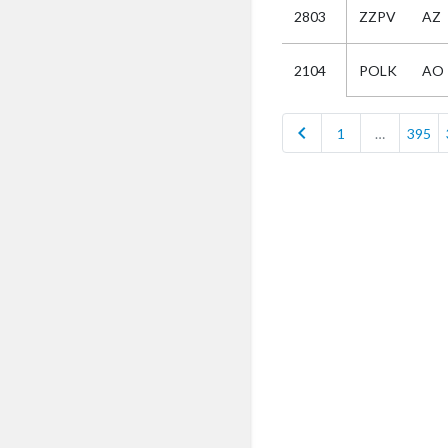
2803
ZZPV
AZ
Selectie
POLK
AO
2104
Kies
chevron_left
1
…
395
AUB
Alles
Aanvraag
Uitslag
Beide