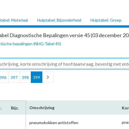
tabel: Materiaal
Hulptabel: Bijzonderheid
Hulptabel: Groep
abel Diagnostische Bepalingen versie 45 (03 december 202
tische bepalingen (NHG-Tabel 45)
chevron_right
396
397
398
399
Omschrijving
.
Bijz.
Kor
pne
pneumokokken antistoffen