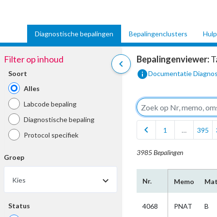
Diagnostische bepalingen
Bepalingenclusters
Hulp
Filter op inhoud
Bepalingenviewer:
T
chevron_left
info
Soort
Documentatie Diagnos
Alles
Labcode bepaling
Diagnostische bepaling
chevron_left
1
…
395
Protocol specifiek
3985 Bepalingen
Groep
Kies
Nr.
Memo
Mat
Status
4068
PNAT
B