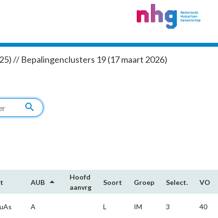
5) // Bepalingenclusters 19 (17 maart 2026)
search
Hoofd​
arrow_drop_up
t
AUB
Soort
Groep
Select.
VO
aanvrg
uAs
A
L
IM
3
40