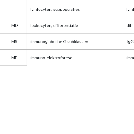
lymfocyten, subpopulaties
lym
MD
leukocyten, differentiatie
diff
MS
immunoglobuline G subklassen
IgG
ME
immuno-elektroforese
imm