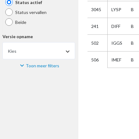
Status actief
3045
LYSP
B
Status vervallen
Beide
241
DIFF
B
Versie opname
502
IGGS
B
Kies
IMEF
B
506
Toon meer filters
Materiaal
Kies
Bijzonderheid
Kies
Selectie