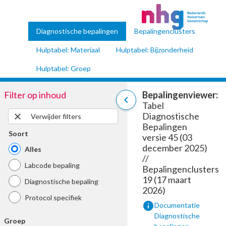
Diagnostische bepalingen
Bepalingenclusters
Hulptabel: Materiaal
Hulptabel: Bijzonderheid
Hulptabel: Groep
Filter op inhoud
Bepalingenviewer:
chevron_left
Tabel
Diagnostische
close
Verwijder filters
Bepalingen
Soort
versie 45 (03
december 2025)
Alles
//
Labcode bepaling
Bepalingenclusters
19 (17 maart
Diagnostische bepaling
2026)
Protocol specifiek
info
Documentatie
Diagnostische
Groep