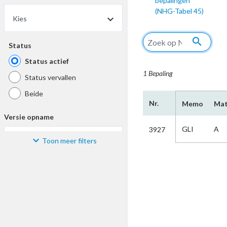
bepalingen
(NHG-Tabel 45)
Kies
search
Status
Status actief
1 Bepaling
Status vervallen
Beide
Nr.
Memo
Mat
Versie opname
GLI
A
3927
Toon meer filters
Kies
Materiaal
Kies
Bijzonderheid