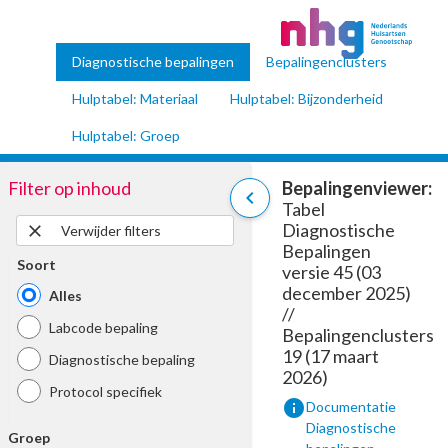
Diagnostische bepalingen
Bepalingenclusters
Hulptabel: Materiaal
Hulptabel: Bijzonderheid
Hulptabel: Groep
Filter op inhoud
Bepalingenviewer:
chevron_left
Tabel
Diagnostische
close
Verwijder filters
Bepalingen
Soort
versie 45 (03
december 2025)
Alles
//
Labcode bepaling
Bepalingenclusters
19 (17 maart
Diagnostische bepaling
2026)
Protocol specifiek
info
Documentatie
Diagnostische
Groep