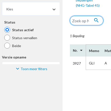
bepalingen
(NHG-Tabel 45)
Kies
search
Status
Status actief
1 Bepaling
Status vervallen
Beide
arrow_drop_down
Nr.
Memo
Mat
Versie opname
GLI
A
3927
Toon meer filters
Kies
Materiaal
Kies
Bijzonderheid