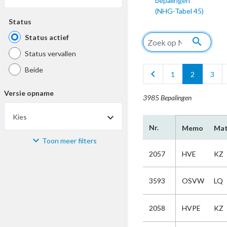
bepalingen
(NHG-Tabel 45)
Status
Status actief
search
Status vervallen
Beide
chevron_left
1
2
3
Versie opname
3985 Bepalingen
Kies
Nr.
Memo
Mat
Toon meer filters
Materiaal
2057
HVE
KZ
Kies
3593
OSVW
LQ
Bijzonderheid
2058
HVPE
KZ
Kies