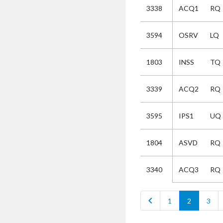
3338
ACQ1
RQ
Selectie
3594
OSRV
LQ
Kies
1803
INSS
TQ
AUB
Alles
3339
ACQ2
RQ
Aanvraag
Uitslag
3595
IPS1
UQ
Beide
1804
ASVD
RQ
ACQ3
RQ
3340
chevron_left
1
2
3