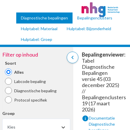
Diagnostische bepalingen
Bepalingenclusters
Hulptabel: Materiaal
Hulptabel: Bijzonderheid
Hulptabel: Groep
Filter op inhoud
Bepalingenviewer:
chevron_left
Tabel
Soort
Diagnostische
Alles
Bepalingen
versie 45 (03
Labcode bepaling
december 2025)
//
Diagnostische bepaling
Bepalingenclusters
Protocol specifiek
19 (17 maart
2026)
Groep
info
Documentatie
Diagnostische
Kies