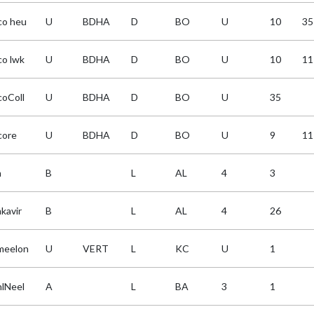
co heu
U
BDHA
D
BO
U
10
35
co lwk
U
BDHA
D
BO
U
10
11
coColl
U
BDHA
D
BO
U
35
core
U
BDHA
D
BO
U
9
11
m
B
L
AL
4
3
kavir
B
L
AL
4
26
meelon
U
VERT
L
KC
U
1
hlNeel
A
L
BA
3
1