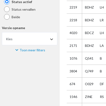
Status actief
2219
BDHZ
LH
Status vervallen
Beide
2218
BDHZ
LR
Versie opname
4020
BDCZ
LH
Kies
2171
BDHZ
LA
Toon meer filters
Materiaal
1076
Q541
B
Kies
3804
Q749
B
Bijzonderheid
674
O029
DF
Kies
1546
ZINE
RS
Selectie