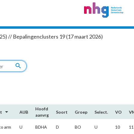
5) // Bepalingenclusters 19 (17 maart 2026)
search
Hoofd​
arrow_drop_down
rt
AUB
Soort
Groep
Select.
VO
V
aanvrg
co arm
U
BDHA
D
BO
U
10
11