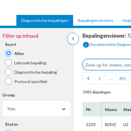
Diagnostische bepalingen
Bepalingenclusters
Hulp
Filter op inhoud
Bepalingenviewer:
T
chevron_left
info
Soort
Documentatie Diagnos
Alles
Labcode bepaling
Diagnostische bepaling
chevron_left
1
…
391
Protocol specifiek
3985 Bepalingen
Groep
Kies
Nr.
Memo
Mat
Status
2220
BDHZ
LD