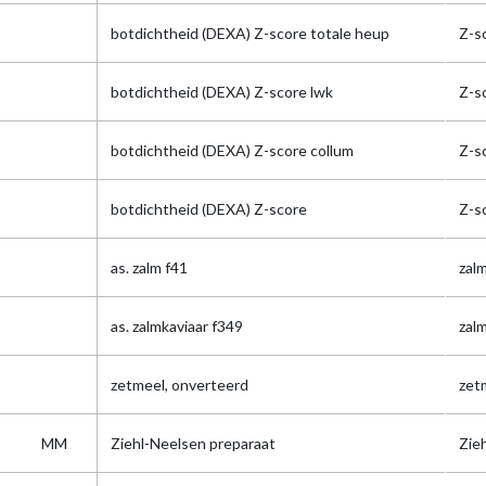
botdichtheid (DEXA) Z-score totale heup
Z-s
botdichtheid (DEXA) Z-score lwk
Z-s
botdichtheid (DEXA) Z-score collum
Z-s
botdichtheid (DEXA) Z-score
Z-s
as. zalm f41
zal
as. zalmkaviaar f349
zalm
zetmeel, onverteerd
zet
MM
Ziehl-Neelsen preparaat
Zie