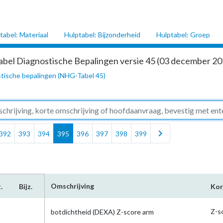
tabel: Materiaal
Hulptabel: Bijzonderheid
Hulptabel: Groep
abel Diagnostische Bepalingen versie 45 (03 december 202
tische bepalingen (NHG-Tabel 45)
chevron_right
392
393
394
395
396
397
398
399
Omschrijving
.
Bijz.
Ko
Z-s
botdichtheid (DEXA) Z-score arm