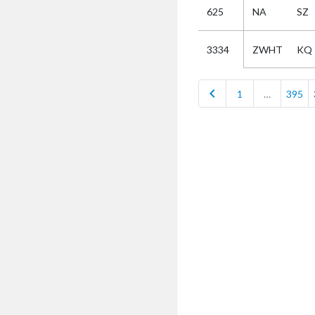
625
NA
SZ
Selectie
ZWHT
KQ
3334
Kies
chevron_left
1
…
395
AUB
Alles
Aanvraag
Uitslag
Beide