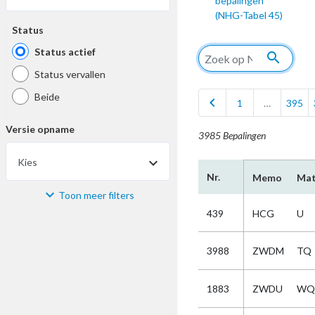
bepalingen
(NHG-Tabel 45)
Status
Status actief
search
Status vervallen
Beide
chevron_left
1
…
395
Versie opname
3985 Bepalingen
Kies
Nr.
Memo
Mat
Toon meer filters
Materiaal
439
HCG
U
Kies
3988
ZWDM
TQ
Bijzonderheid
1883
ZWDU
WQ
Kies