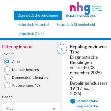
Diagnostische bepalingen
Bepalingenclusters
Hulptabel: Materiaal
Hulptabel: Bijzonderheid
Hulptabel: Groep
Filter op inhoud
Bepalingenviewer:
chevron_left
Tabel
Soort
Diagnostische
Alles
Bepalingen
versie 45 (03
Labcode bepaling
december 2025)
//
Diagnostische bepaling
Bepalingenclusters
Protocol specifiek
19 (17 maart
2026)
Groep
info
Documentatie
Diagnostische
Kies