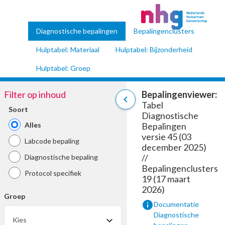
Diagnostische bepalingen
Bepalingenclusters
Hulptabel: Materiaal
Hulptabel: Bijzonderheid
Hulptabel: Groep
Filter op inhoud
Bepalingenviewer:
chevron_left
Tabel
Soort
Diagnostische
Alles
Bepalingen
versie 45 (03
Labcode bepaling
december 2025)
//
Diagnostische bepaling
Bepalingenclusters
Protocol specifiek
19 (17 maart
2026)
Groep
info
Documentatie
Diagnostische
Kies