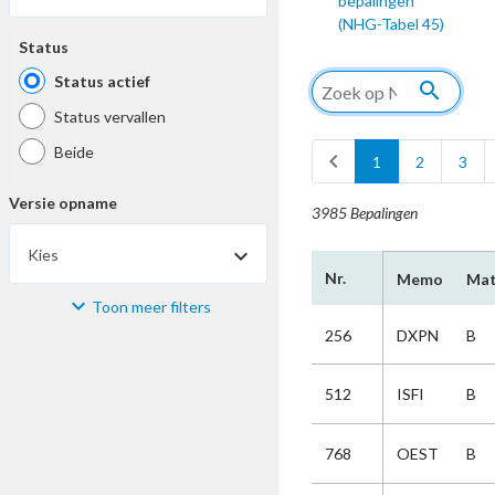
bepalingen
(NHG-Tabel 45)
Status
Status actief
search
Status vervallen
Beide
chevron_left
1
2
3
Versie opname
3985 Bepalingen
Kies
Nr.
Memo
Mat
Toon meer filters
Materiaal
256
DXPN
B
Kies
512
ISFI
B
Bijzonderheid
768
OEST
B
Kies