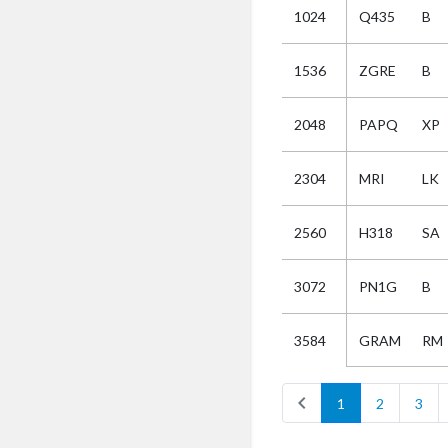
1024
Q435
B
Selectie
1536
ZGRE
B
Kies
2048
PAPQ
XP
AUB
Alles
2304
MRI
LK
Aanvraag
Uitslag
2560
H318
SA
Beide
3072
PN1G
B
GRAM
RM
3584
chevron_left
1
2
3