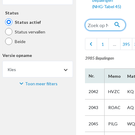
bepalingen
(NHG-Tabel 45)
Status
Status actief
search
Status vervallen
Beide
chevron_left
1
…
395
Versie opname
3985 Bepalingen
Kies
Nr.
Memo
Mat
Toon meer filters
Materiaal
2042
HVZC
KQ
Kies
2043
ROAC
AQ
Bijzonderheid
2045
PILG
WQ
Kies