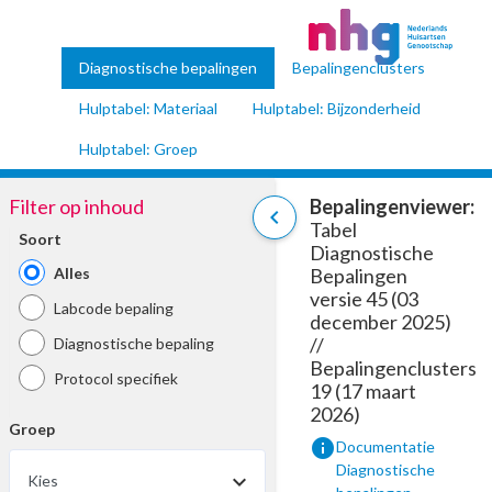
Diagnostische bepalingen
Bepalingenclusters
Hulptabel: Materiaal
Hulptabel: Bijzonderheid
Hulptabel: Groep
Filter op inhoud
Bepalingenviewer:
chevron_left
Tabel
Soort
Diagnostische
Alles
Bepalingen
versie 45 (03
Labcode bepaling
december 2025)
//
Diagnostische bepaling
Bepalingenclusters
Protocol specifiek
19 (17 maart
2026)
Groep
info
Documentatie
Diagnostische
Kies