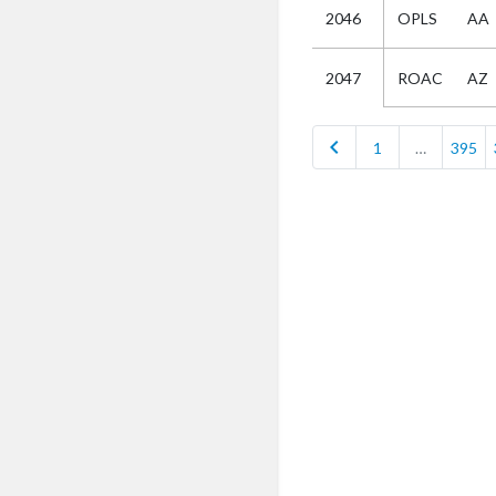
2046
OPLS
AA
Selectie
ROAC
AZ
2047
Kies
chevron_left
1
…
395
AUB
Alles
Aanvraag
Uitslag
Beide