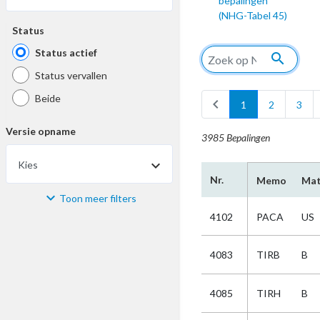
bepalingen
(NHG-Tabel 45)
Status
Status actief
search
Status vervallen
Beide
chevron_left
1
2
3
Versie opname
3985 Bepalingen
Kies
Nr.
Memo
Mat
Toon meer filters
Materiaal
4102
PACA
US
Kies
4083
TIRB
B
Bijzonderheid
4085
TIRH
B
Kies