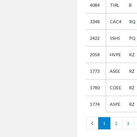
4084
TIRL
B
Selectie
3348
CAC4
RQ
Kies
2422
5SH5
PQ
AUB
Alles
2058
HVPE
KZ
Aanvraag
Uitslag
1773
ASEE
RZ
Beide
1780
COEE
RZ
ASPE
RZ
1774
chevron_left
1
2
3