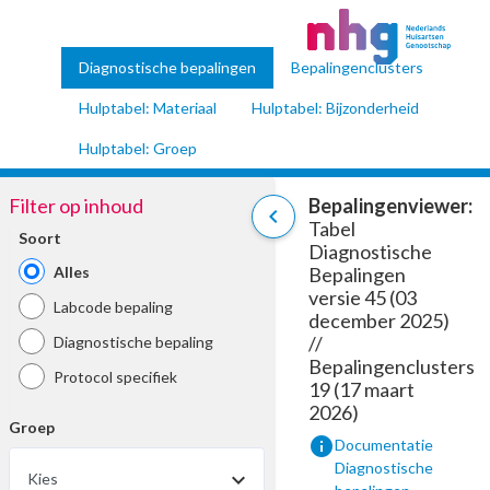
Diagnostische bepalingen
Bepalingenclusters
Hulptabel: Materiaal
Hulptabel: Bijzonderheid
Hulptabel: Groep
Filter op inhoud
Bepalingenviewer:
chevron_left
Tabel
Soort
Diagnostische
Alles
Bepalingen
versie 45 (03
Labcode bepaling
december 2025)
//
Diagnostische bepaling
Bepalingenclusters
Protocol specifiek
19 (17 maart
2026)
Groep
info
Documentatie
Diagnostische
Kies