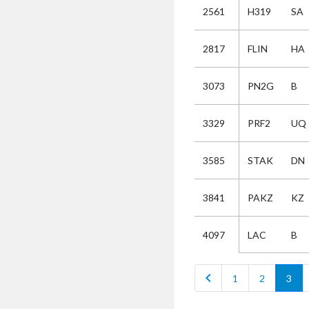
2561
H319
SA
Selectie
2817
FLIN
HA
Kies
3073
PN2G
B
AUB
Alles
3329
PRF2
UQ
Aanvraag
Uitslag
3585
STAK
DN
Beide
3841
PAKZ
KZ
LAC
B
4097
chevron_left
1
2
3