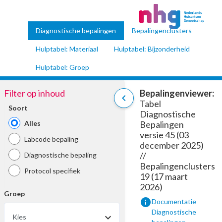
Diagnostische bepalingen
Bepalingenclusters
Hulptabel: Materiaal
Hulptabel: Bijzonderheid
Hulptabel: Groep
Filter op inhoud
Bepalingenviewer:
chevron_left
Tabel
Soort
Diagnostische
Alles
Bepalingen
versie 45 (03
Labcode bepaling
december 2025)
//
Diagnostische bepaling
Bepalingenclusters
Protocol specifiek
19 (17 maart
2026)
Groep
info
Documentatie
Diagnostische
Kies