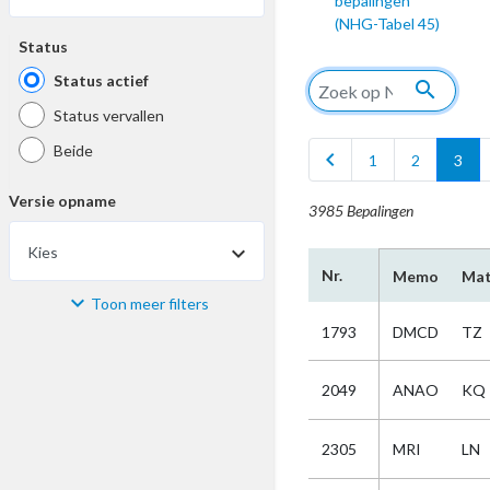
bepalingen
(NHG-Tabel 45)
Status
Status actief
search
Status vervallen
Beide
chevron_left
1
2
3
Versie opname
3985 Bepalingen
Kies
Nr.
Memo
Mat
Toon meer filters
Materiaal
1793
DMCD
TZ
Kies
2049
ANAO
KQ
Bijzonderheid
2305
MRI
LN
Kies