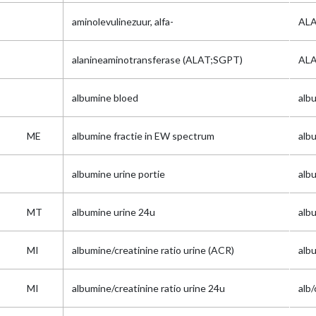
aminolevulinezuur, alfa-
ALA
alanineaminotransferase (ALAT;SGPT)
AL
albumine bloed
alb
ME
albumine fractie in EW spectrum
alb
albumine urine portie
alb
MT
albumine urine 24u
alb
MI
albumine/creatinine ratio urine (ACR)
alb
MI
albumine/creatinine ratio urine 24u
alb/