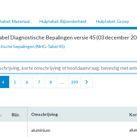
tabel: Materiaal
Hulptabel: Bijzonderheid
Hulptabel: Groep
abel Diagnostische Bepalingen versie 45 (03 december 202
tische bepalingen (NHG-Tabel 45)
chevron_right
4
5
6
7
8
…
399
Omschrijving
.
Bijz.
Kor
alu
aluminium