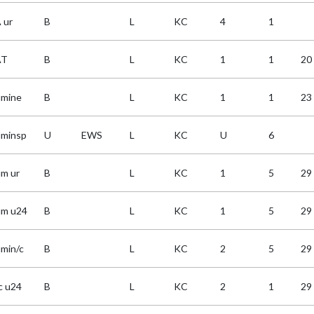
 ur
B
L
KC
4
1
AT
B
L
KC
1
1
20
umine
B
L
KC
1
1
23
uminsp
U
EWS
L
KC
U
6
um ur
B
L
KC
1
5
29
um u24
B
L
KC
1
5
29
umin/c
B
L
KC
2
5
29
c u24
B
L
KC
2
1
29