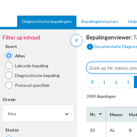
Diagnostische bepalingen
Bepalingenclusters
Hulp
Filter op inhoud
Bepalingenviewer:
T
chevron_left
info
Soort
Documentatie Diagnos
Alles
Labcode bepaling
Diagnostische bepaling
chevron_left
1
2
3
Protocol specifiek
3985 Bepalingen
Groep
arrow_drop_down
Kies
Nr.
Memo
Mat
Status
33
AL
B