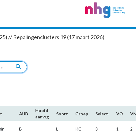
5) // Bepalingenclusters 19 (17 maart 2026)
search
Hoofd​
t
AUB
Soort
Groep
Select.
VO
V
aanvrg
min
B
L
KC
3
1
2