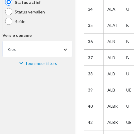
Status actief
34
ALA
U
Status vervallen
Beide
35
ALAT
B
Versie opname
36
ALB
B
Kies
37
ALB
B
Toon meer filters
Materiaal
38
ALB
U
Kies
39
ALB
UE
Bijzonderheid
40
ALBK
U
Kies
42
ALBK
UE
Selectie