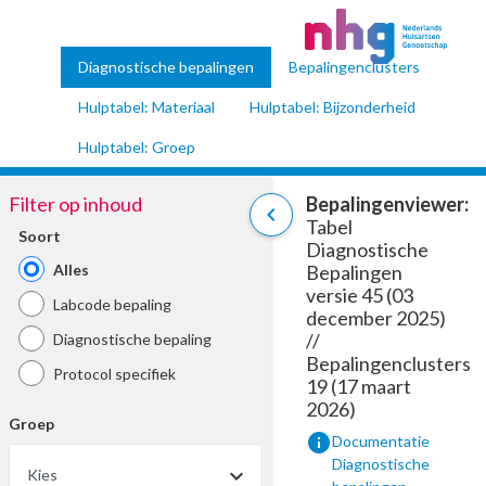
Diagnostische bepalingen
Bepalingenclusters
Hulptabel: Materiaal
Hulptabel: Bijzonderheid
Hulptabel: Groep
Filter op inhoud
Bepalingenviewer:
chevron_left
Tabel
Soort
Diagnostische
Alles
Bepalingen
versie 45 (03
Labcode bepaling
december 2025)
//
Diagnostische bepaling
Bepalingenclusters
Protocol specifiek
19 (17 maart
2026)
Groep
info
Documentatie
Diagnostische
Kies