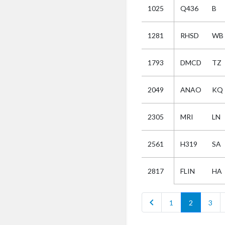
1025
Q436
B
Selectie
1281
RHSD
WB
Kies
1793
DMCD
TZ
AUB
Alles
2049
ANAO
KQ
Aanvraag
Uitslag
2305
MRI
LN
Beide
2561
H319
SA
FLIN
HA
2817
chevron_left
1
2
3