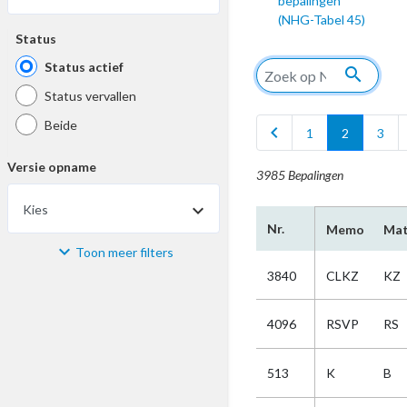
bepalingen
(NHG-Tabel 45)
Status
Status actief
search
Status vervallen
Beide
chevron_left
1
2
3
Versie opname
3985 Bepalingen
Kies
Nr.
Memo
Mat
Toon meer filters
Materiaal
3840
CLKZ
KZ
Kies
4096
RSVP
RS
Bijzonderheid
513
K
B
Kies