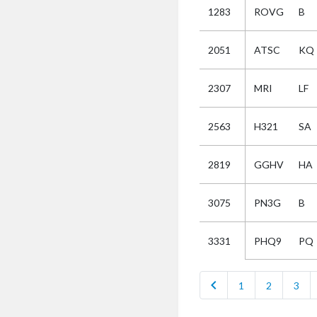
1283
ROVG
B
Selectie
2051
ATSC
KQ
Kies
2307
MRI
LF
AUB
Alles
2563
H321
SA
Aanvraag
Uitslag
2819
GGHV
HA
Beide
3075
PN3G
B
PHQ9
PQ
3331
chevron_left
1
2
3