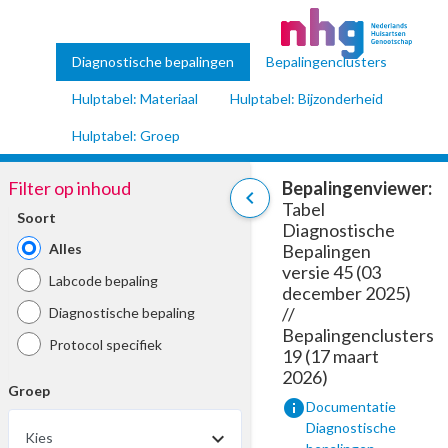
Diagnostische bepalingen
Bepalingenclusters
Hulptabel: Materiaal
Hulptabel: Bijzonderheid
Hulptabel: Groep
Filter op inhoud
Bepalingenviewer:
chevron_left
Tabel
Soort
Diagnostische
Alles
Bepalingen
versie 45 (03
Labcode bepaling
december 2025)
//
Diagnostische bepaling
Bepalingenclusters
Protocol specifiek
19 (17 maart
2026)
Groep
info
Documentatie
Diagnostische
Kies