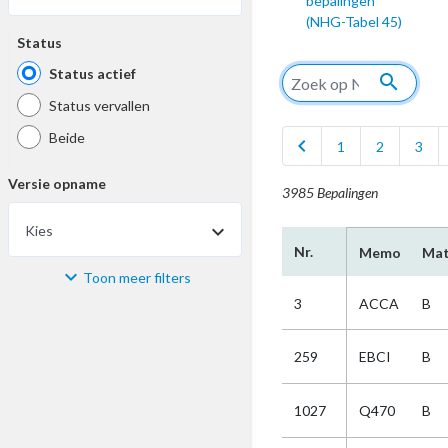
bepalingen
(NHG-Tabel 45)
Status
Status actief
search
Status vervallen
Beide
chevron_left
1
2
3
Versie opname
3985 Bepalingen
Kies
Nr.
Memo
Mat
Toon meer filters
Materiaal
3
ACCA
B
Kies
259
EBCI
B
Bijzonderheid
1027
Q470
B
Kies