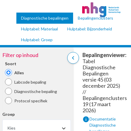
Diagnostische bepalingen
Bepalingenclusters
Hulptabel: Materiaal
Hulptabel: Bijzonderheid
Hulptabel: Groep
Filter op inhoud
Bepalingenviewer:
chevron_left
Tabel
Soort
Diagnostische
Alles
Bepalingen
versie 45 (03
Labcode bepaling
december 2025)
//
Diagnostische bepaling
Bepalingenclusters
Protocol specifiek
19 (17 maart
2026)
Groep
info
Documentatie
Diagnostische
Kies