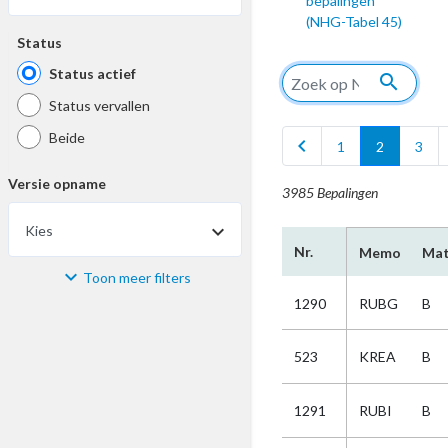
bepalingen
(NHG-Tabel 45)
Status
Status actief
search
Status vervallen
Beide
chevron_left
1
2
3
Versie opname
3985 Bepalingen
Kies
Nr.
Memo
Mat
Toon meer filters
Materiaal
1290
RUBG
B
Kies
523
KREA
B
Bijzonderheid
1291
RUBI
B
Kies