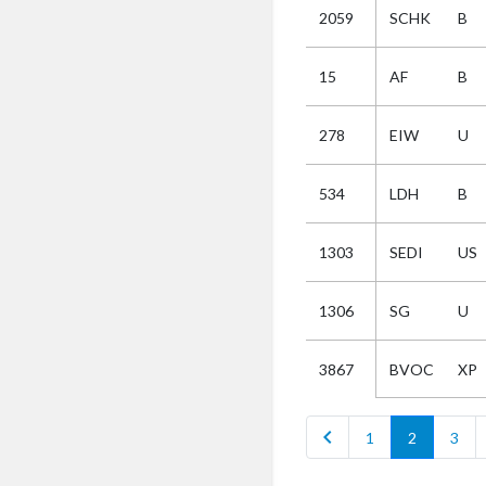
2059
SCHK
B
Selectie
15
AF
B
Kies
278
EIW
U
AUB
Alles
534
LDH
B
Aanvraag
Uitslag
1303
SEDI
US
Beide
1306
SG
U
BVOC
XP
3867
chevron_left
1
2
3