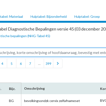
tabel: Materiaal
Hulptabel: Bijzonderheid
Hulptabel: Groep
abel Diagnostische Bepalingen versie 45 (03 december 202
tische bepalingen (NHG-Tabel 45)
chevron_right
4
5
6
7
…
399
Omschrijving
.
Bijz.
Kor
BVO
BG
bevolkingsondzk cervix zelfafnameset