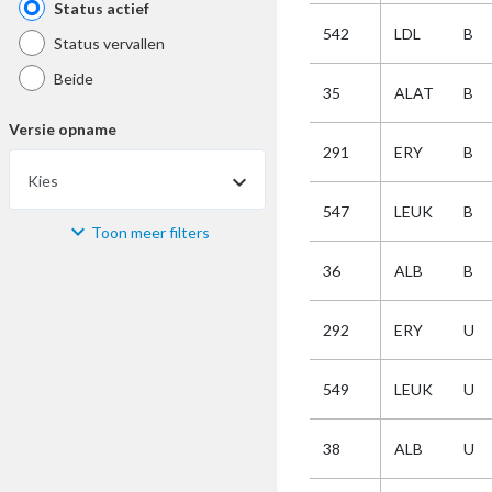
Status actief
542
LDL
B
Status vervallen
Beide
35
ALAT
B
Versie opname
291
ERY
B
Kies
547
LEUK
B
Toon meer filters
Materiaal
36
ALB
B
Kies
292
ERY
U
Bijzonderheid
549
LEUK
U
Kies
38
ALB
U
Selectie