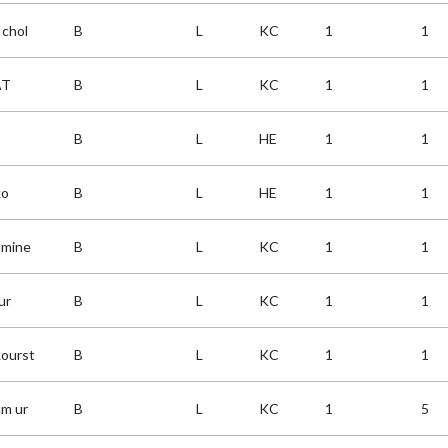
 chol
B
L
KC
1
1
AT
B
L
KC
1
1
B
L
HE
1
1
ko
B
L
HE
1
1
umine
B
L
KC
1
1
ur
B
L
KC
1
1
kourst
B
L
KC
1
1
um ur
B
L
KC
1
5