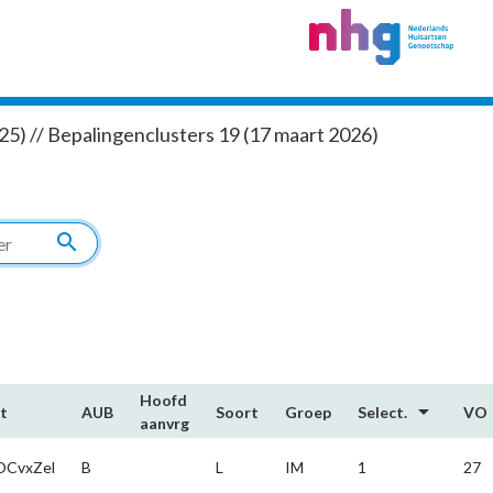
5) // Bepalingenclusters 19 (17 maart 2026)
search
Hoofd​
arrow_drop_down
t
AUB
Soort
Groep
Select.
VO
aanvrg
CvxZel
B
L
IM
1
27