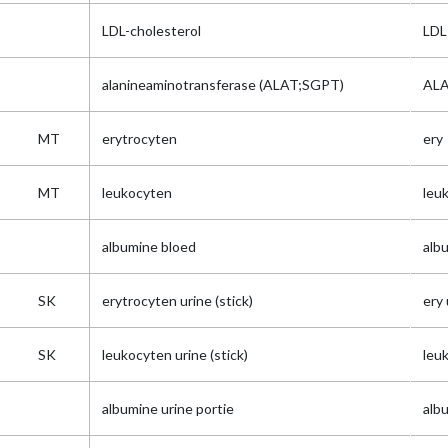
LDL-cholesterol
LDL
alanineaminotransferase (ALAT;SGPT)
AL
MT
erytrocyten
ery
MT
leukocyten
leu
albumine bloed
alb
SK
erytrocyten urine (stick)
ery 
SK
leukocyten urine (stick)
leu
albumine urine portie
alb