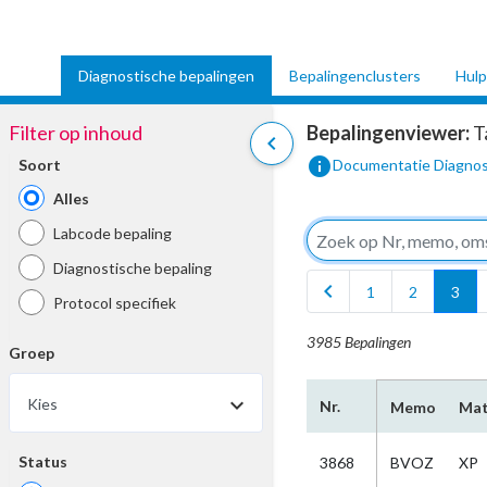
Diagnostische bepalingen
Bepalingenclusters
Hulp
Filter op inhoud
Bepalingenviewer:
T
chevron_left
info
Soort
Documentatie Diagnos
Alles
Labcode bepaling
Diagnostische bepaling
chevron_left
1
2
3
Protocol specifiek
3985 Bepalingen
Groep
Kies
Nr.
Memo
Mat
Status
3868
BVOZ
XP