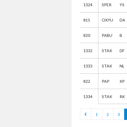
1324
SPER
YS
Selectie
815
OXYU
DA
Kies
820
PABU
B
AUB
Alles
1332
STAK
DF
Aanvraag
Uitslag
1333
STAK
NL
Beide
822
PAP
XP
STAK
RK
1334
chevron_left
1
2
3