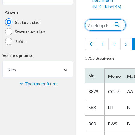
bepalingen
(NHG-Tabel 45)
Status
Status actief
search
Status vervallen
Beide
chevron_left
1
2
3
Versie opname
3985 Bepalingen
Kies
Nr.
Memo
Mat
Toon meer filters
Materiaal
3879
CGEZ
AA
Kies
553
LH
B
Bijzonderheid
300
EWS
B
Kies