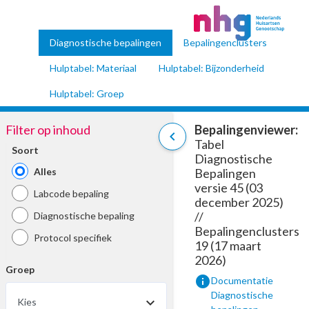
Diagnostische bepalingen
Bepalingenclusters
Hulptabel: Materiaal
Hulptabel: Bijzonderheid
Hulptabel: Groep
Filter op inhoud
Bepalingenviewer:
chevron_left
Tabel
Soort
Diagnostische
Alles
Bepalingen
versie 45 (03
Labcode bepaling
december 2025)
//
Diagnostische bepaling
Bepalingenclusters
Protocol specifiek
19 (17 maart
2026)
Groep
info
Documentatie
Diagnostische
Kies