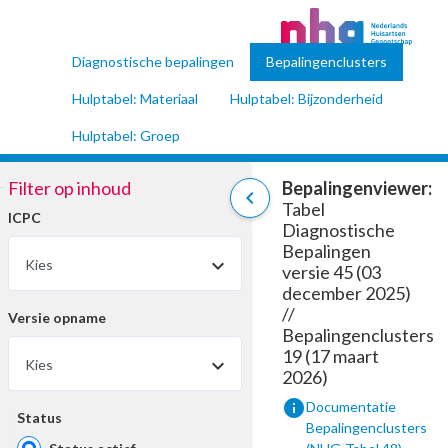
Diagnostische bepalingen
Bepalingenclusters
Hulptabel: Materiaal
Hulptabel: Bijzonderheid
Hulptabel: Groep
Filter op inhoud
Bepalingenviewer:
chevron_left
Tabel
ICPC
Diagnostische
Bepalingen
Kies
versie 45 (03
december 2025)
//
Versie opname
Bepalingenclusters
19 (17 maart
Kies
2026)
info
Documentatie
Status
Bepalingenclusters