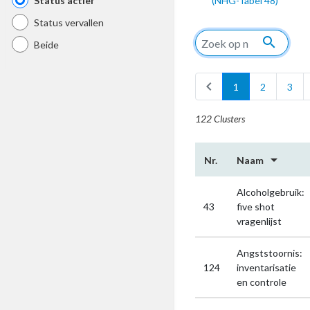
Status actief
(NHG-Tabel 48)
Status vervallen
search
Beide
chevron_left
1
2
3
122 Clusters
arrow_drop_down
Nr.
Naam
Alcoholgebruik:
43
five shot
vragenlijst
Angststoornis:
124
inventarisatie
en controle