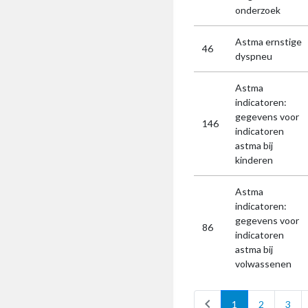
onderzoek
Astma ernstige
46
dyspneu
Astma
indicatoren:
gegevens voor
146
indicatoren
astma bij
kinderen
Astma
indicatoren:
gegevens voor
86
indicatoren
astma bij
volwassenen
chevron_left
1
2
3