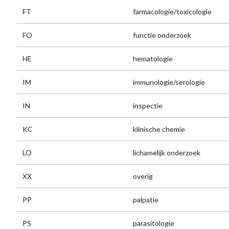
FT
farmacologie/toxicologie
FO
functie onderzoek
HE
hematologie
IM
immunologie/serologie
IN
inspectie
KC
klinische chemie
LO
lichamelijk onderzoek
XX
overig
PP
palpatie
PS
parasitologie