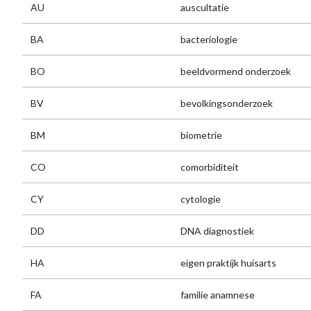
AU
auscultatie
BA
bacteriologie
BO
beeldvormend onderzoek
BV
bevolkingsonderzoek
BM
biometrie
CO
comorbiditeit
CY
cytologie
DD
DNA diagnostiek
HA
eigen praktijk huisarts
FA
familie anamnese