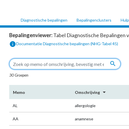
Diagnostische bepalingen
Bepalingenclusters
Hulp
Bepalingenviewer:
Tabel Diagnostische Bepalingen v
info
Documentatie Diagnostische bepalingen (NHG-Tabel 45)
search
30 Groepen
arrow_drop_down
Memo
Omschrijving
AL
allergologie
AA
anamnese