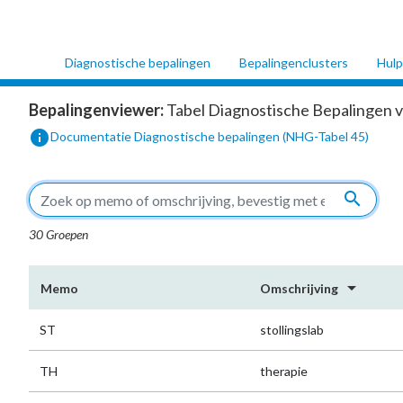
Diagnostische bepalingen
Bepalingenclusters
Hulp
Bepalingenviewer:
Tabel Diagnostische Bepalingen v
info
Documentatie Diagnostische bepalingen (NHG-Tabel 45)
search
30 Groepen
arrow_drop_down
Memo
Omschrijving
ST
stollingslab
TH
therapie