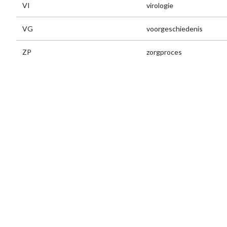
VI
virologie
VG
voorgeschiedenis
ZP
zorgproces