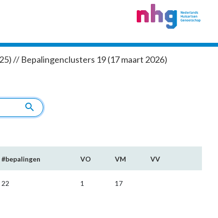
5) // Bepalingenclusters 19 (17 maart 2026)
search
#bepalingen
VO
VM
VV
22
1
17