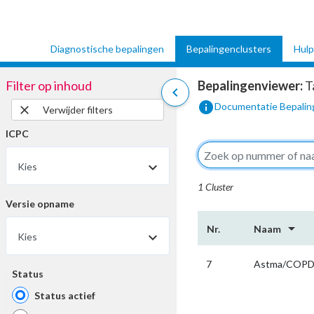
Diagnostische bepalingen
Bepalingenclusters
Hulp
Filter op inhoud
Bepalingenviewer:
T
chevron_left
info
Documentatie Bepalin
close
Verwijder filters
ICPC
Kies
1 Cluster
Versie opname
arrow_drop_down
Nr.
Naam
Kies
7
Astma/COPD d
Status
Status actief