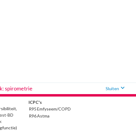
expand_more
: spirometrie
Sluiten
ICPC's
ibiliteit,
R95
Emfyseem/COPD
post-BD
R96
Astma
k
ngfunctie)