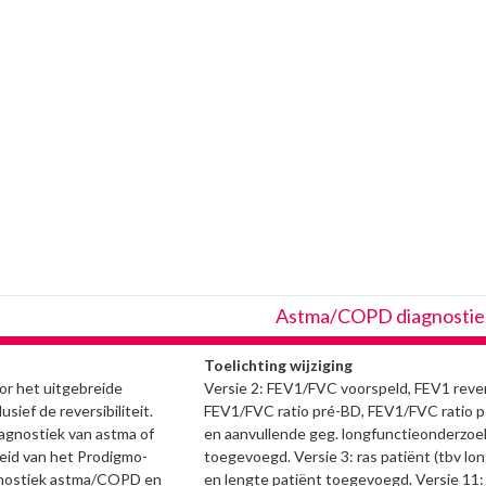
Astma/COPD diagnostiek
Toelichting wijziging
or het uitgebreide
Versie 2: FEV1/FVC voorspeld, FEV1 revers
sief de reversibiliteit.
FEV1/FVC ratio pré-BD, FEV1/FVC ratio 
diagnostiek van astma of
en aanvullende geg. longfunctieonderzoe
leid van het Prodigmo-
toegevoegd. Versie 3: ras patiënt (tbv lo
agnostiek astma/COPD en
en lengte patiënt toegevoegd. Versie 11: