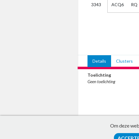
ACQ6
RQ
3343
Kies
AUB
Alles
Aanvraag
Uitslag
Beide
Details
Clusters
Toelichting
Geen toelichting
Om deze websi
ACCEPT