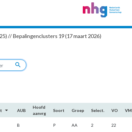
5) // Bepalingenclusters 19 (17 maart 2026)
search
Hoofd​
arrow_drop_down
rt
AUB
Soort
Groep
Select.
VO
VM
aanvrg
B
P
AA
2
22