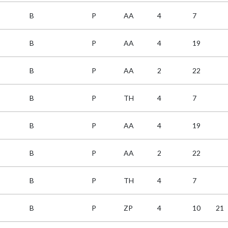
B
P
AA
4
7
B
P
AA
4
19
B
P
AA
2
22
B
P
TH
4
7
B
P
AA
4
19
B
P
AA
2
22
B
P
TH
4
7
B
P
ZP
4
10
21