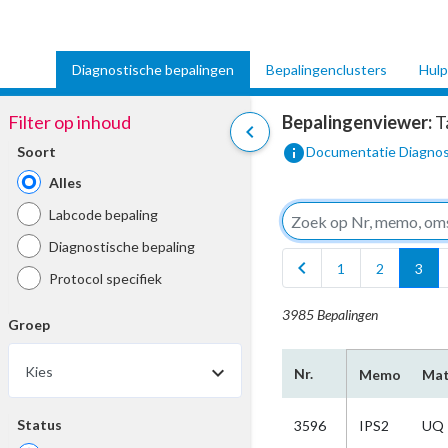
Diagnostische bepalingen
Bepalingenclusters
Hulp
Filter op inhoud
Bepalingenviewer:
T
chevron_left
info
Soort
Documentatie Diagnos
Alles
Labcode bepaling
Diagnostische bepaling
chevron_left
1
2
3
Protocol specifiek
3985 Bepalingen
Groep
Kies
Nr.
Memo
Mat
Status
3596
IPS2
UQ