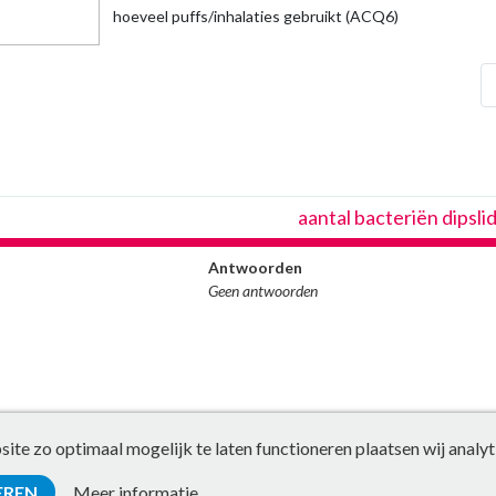
hoeveel puffs/inhalaties gebruikt (ACQ6)
che
aantal bacteriën dipslid
Antwoorden
Geen antwoorden
te zo optimaal mogelijk te laten functioneren plaatsen wij analyt
EREN
Meer informatie