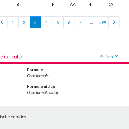
B
P
AA
4
19
vron_left
chevron_right
1
2
3
4
5
6
7
…
399
expand_more
e (uricult)
Sluiten
Formule
Geen formule
Formule uitleg
Geen formule uitleg
ische cookies.