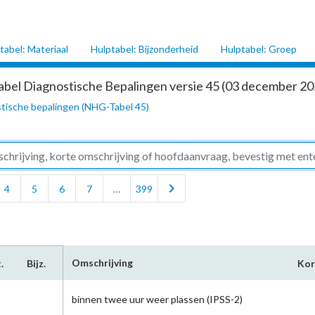
tabel: Materiaal
Hulptabel: Bijzonderheid
Hulptabel: Groep
abel Diagnostische Bepalingen versie 45 (03 december 202
tische bepalingen (NHG-Tabel 45)
chevron_right
4
5
6
7
…
399
Omschrijving
.
Bijz.
Ko
binnen twee uur weer plassen (IPSS-2)