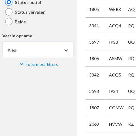
Status actief
1805
WERK
AQ
Status vervallen
Beide
3341
ACQ4
RQ
Versie opname
3597
IPS3
UQ
Kies
1806
ASMW
RQ
Toon meer filters
Materiaal
3342
ACQ5
RQ
Kies
3598
IPS4
UQ
Bijzonderheid
1807
COMW
RQ
Kies
2063
HVVW
KZ
Selectie