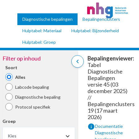
Diagnostische bepalingen
Bepalingenclusters
Hulptabel: Materiaal
Hulptabel: Bijzonderheid
Hulptabel: Groep
Filter op inhoud
Bepalingenviewer:
chevron_left
Tabel
Soort
Diagnostische
Alles
Bepalingen
versie 45 (03
Labcode bepaling
december 2025)
//
Diagnostische bepaling
Bepalingenclusters
Protocol specifiek
19 (17 maart
2026)
Groep
info
Documentatie
Diagnostische
Kies