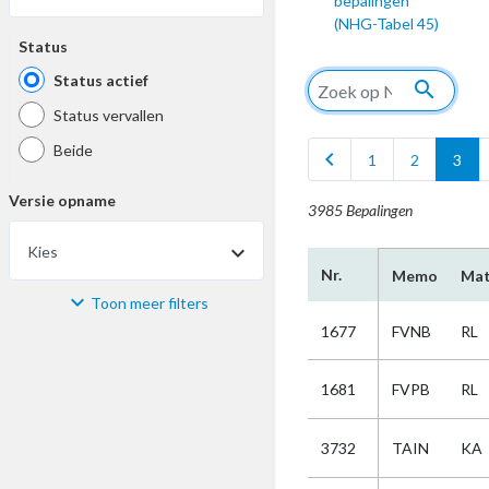
bepalingen
(NHG-Tabel 45)
Status
Status actief
search
Status vervallen
Beide
chevron_left
1
2
3
Versie opname
3985 Bepalingen
Kies
Nr.
Memo
Mat
Toon meer filters
Materiaal
1677
FVNB
RL
Kies
1681
FVPB
RL
Bijzonderheid
3732
TAIN
KA
Kies