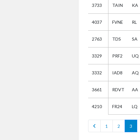
3733
TAIN
KA
Selectie
4037
FVNE
RL
Kies
2763
TDS
SA
AUB
Alles
3329
PRF2
UQ
Aanvraag
Uitslag
3332
IAD8
AQ
Beide
3661
RDVT
AA
FR24
LQ
4210
chevron_left
1
2
3