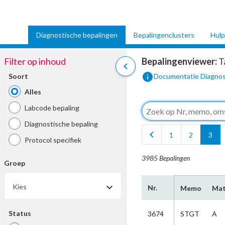
Diagnostische bepalingen
Bepalingenclusters
Hulp
Filter op inhoud
Bepalingenviewer:
T
chevron_left
info
Soort
Documentatie Diagnos
Alles
Labcode bepaling
Diagnostische bepaling
chevron_left
1
2
3
Protocol specifiek
3985 Bepalingen
Groep
Kies
Nr.
Memo
Mat
Status
3674
STGT
A