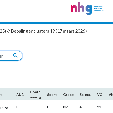
5) // Bepalingenclusters 19 (17 maart 2026)
search
Hoofd​
t
AUB
Soort
Groep
Select.
VO
V
aanvrg
ppdag
B
D
BM
4
23