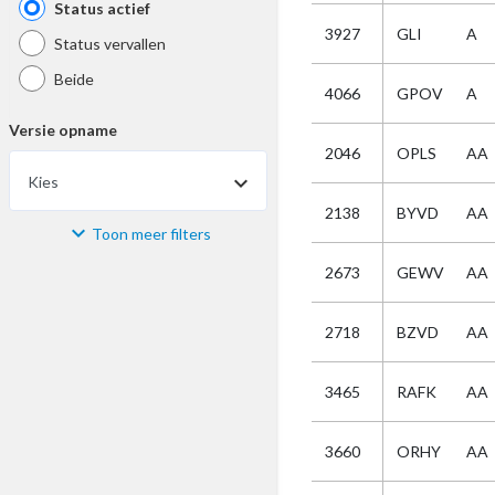
Status actief
3927
GLI
A
Status vervallen
Beide
4066
GPOV
A
Versie opname
2046
OPLS
AA
Kies
2138
BYVD
AA
Toon meer filters
Materiaal
2673
GEWV
AA
Kies
2718
BZVD
AA
Bijzonderheid
3465
RAFK
AA
Kies
3660
ORHY
AA
Selectie