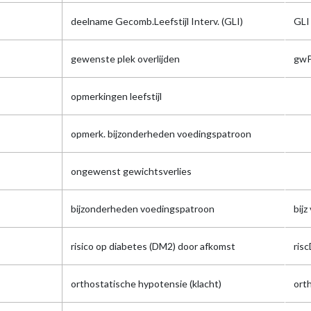
deelname Gecomb.Leefstijl Interv. (GLI)
GLI
gewenste plek overlijden
gwP
opmerkingen leefstijl
opmerk. bijzonderheden voedingspatroon
ongewenst gewichtsverlies
bijzonderheden voedingspatroon
bijz
risico op diabetes (DM2) door afkomst
ris
orthostatische hypotensie (klacht)
ort