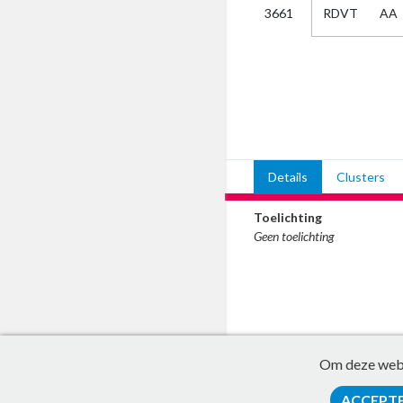
RDVT
AA
3661
Kies
AUB
Alles
Aanvraag
Uitslag
Beide
Details
Clusters
Toelichting
Geen toelichting
Om deze websi
ACCEPT