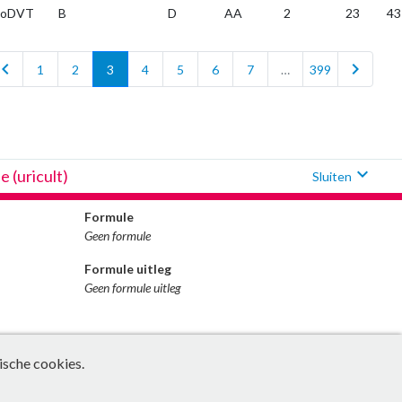
icoDVT
B
D
AA
2
23
43
vron_left
chevron_right
1
2
3
4
5
6
7
…
399
expand_more
e (uricult)
Sluiten
Formule
Geen formule
Formule uitleg
Geen formule uitleg
ische cookies.