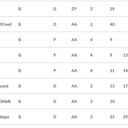
B
D
ZP
2
29
lOverl
B
D
AA
2
40
B
P
AA
4
9
B
P
AA
4
9
13
B
P
AA
4
11
14
 voed
B
D
AA
2
13
17
cDMafk
B
D
AA
2
20
hhypo
B
D
AA
3
23
29