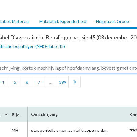
tabel: Materiaal
Hulptabel: Bijzonderheid
Hulptabel: Groep
abel Diagnostische Bepalingen versie 45 (03 december 202
tische bepalingen (NHG-Tabel 45)
chevron_right
4
5
6
7
…
399
arrow_drop_down
Omschrijving
.
Bijz.
Kor
tra
MH
stappenteller: gem.aantal trappen p dag