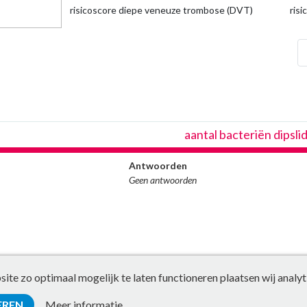
risicoscore diepe veneuze trombose (DVT)
ris
che
aantal bacteriën dipslid
Antwoorden
Geen antwoorden
te zo optimaal mogelijk te laten functioneren plaatsen wij analyt
EREN
Meer informatie