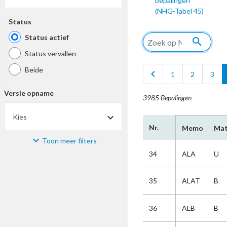
bepalingen
(NHG-Tabel 45)
Status
Status actief
search
Status vervallen
Beide
chevron_left
1
2
3
Versie opname
3985 Bepalingen
Kies
Nr.
Memo
Mat
Toon meer filters
Materiaal
34
ALA
U
Kies
35
ALAT
B
Bijzonderheid
36
ALB
B
Kies