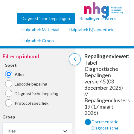
Diagnostische bepalingen
Bepalingenclusters
Hulptabel: Materiaal
Hulptabel: Bijzonderheid
Hulptabel: Groep
Filter op inhoud
Bepalingenviewer:
chevron_left
Tabel
Soort
Diagnostische
Alles
Bepalingen
versie 45 (03
Labcode bepaling
december 2025)
//
Diagnostische bepaling
Bepalingenclusters
Protocol specifiek
19 (17 maart
2026)
Groep
info
Documentatie
Diagnostische
Kies