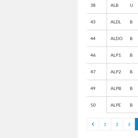
38
ALB
U
Selectie
43
ALDL
B
Kies
44
ALDO
B
AUB
Alles
46
ALP1
B
Aanvraag
Uitslag
47
ALP2
B
Beide
49
ALPB
B
ALPE
B
50
chevron_left
1
2
3