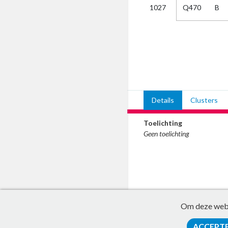
Q470
B
1027
Kies
AUB
Alles
Aanvraag
Uitslag
Beide
Details
Clusters
Toelichting
Geen toelichting
Om deze websi
ACCEPT