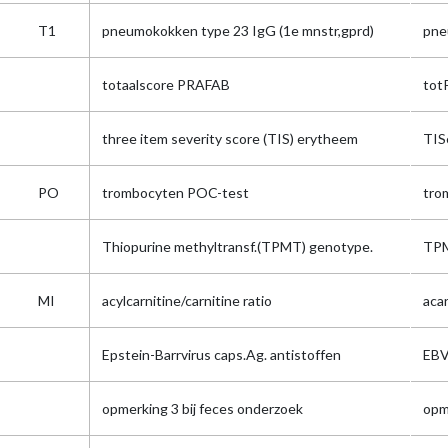
T1
pneumokokken type 23 IgG (1e mnstr,gprd)
pne
totaalscore PRAFAB
tot
three item severity score (TIS) erytheem
TIS
PO
trombocyten POC-test
tr
Thiopurine methyltransf.(TPMT) genotype.
TP
MI
acylcarnitine/carnitine ratio
aca
Epstein-Barrvirus caps.Ag. antistoffen
EBV
opmerking 3 bij feces onderzoek
opm