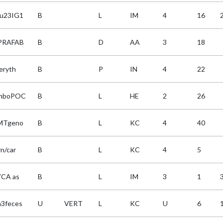
u23IG1
B
L
IM
4
16
PRAFAB
B
D
AA
3
18
eryth
B
P
IN
4
22
omboPOC
B
L
HE
2
26
MTgeno
B
L
KC
4
40
rn/car
B
L
KC
4
5
CA as
B
L
IM
3
1
3feces
U
VERT
L
KC
U
6