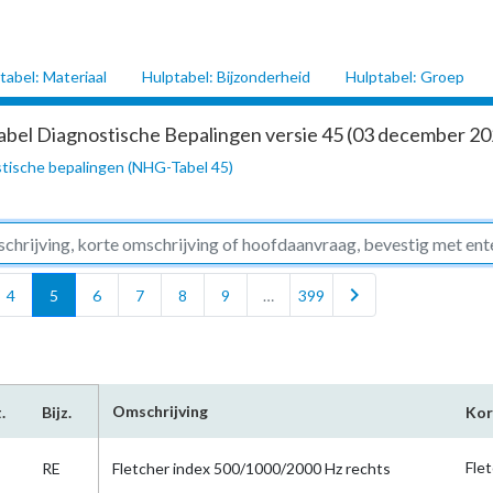
tabel: Materiaal
Hulptabel: Bijzonderheid
Hulptabel: Groep
abel Diagnostische Bepalingen versie 45 (03 december 202
tische bepalingen (NHG-Tabel 45)
chevron_right
4
5
6
7
8
9
…
399
Omschrijving
.
Bijz.
Kor
Flet
RE
Fletcher index 500/1000/2000 Hz rechts