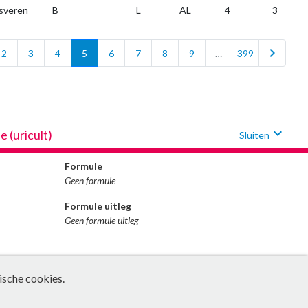
sveren
B
L
AL
4
3
chevron_right
2
3
4
5
6
7
8
9
…
399
expand_more
e (uricult)
Sluiten
Formule
Geen formule
Formule uitleg
Geen formule uitleg
ische cookies.