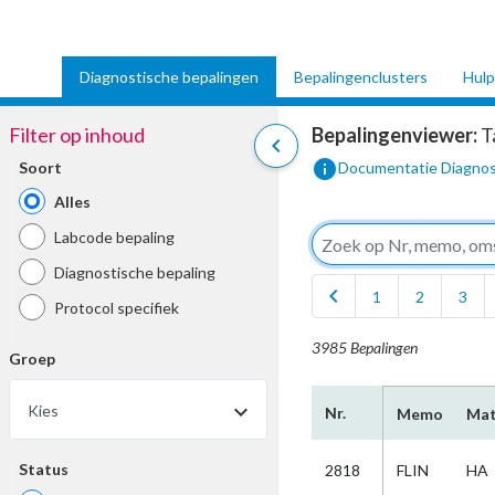
Diagnostische bepalingen
Bepalingenclusters
Hulp
Filter op inhoud
Bepalingenviewer:
T
chevron_left
info
Soort
Documentatie Diagnos
Alles
Labcode bepaling
Diagnostische bepaling
chevron_left
1
2
3
Protocol specifiek
3985 Bepalingen
Groep
Kies
Nr.
Memo
Mat
Status
2818
FLIN
HA