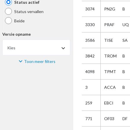
Status actief
3074
PN2G
B
Status vervallen
Beide
3330
PRAF
UQ
Versie opname
3586
TISE
SA
Kies
3842
TROM
B
Toon meer filters
Materiaal
4098
TPMT
B
Kies
3
ACCA
B
Bijzonderheid
259
EBCI
B
Kies
771
OF03
DF
Selectie