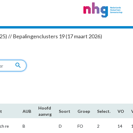
5) // Bepalingenclusters 19 (17 maart 2026)
search
Hoofd​
t
AUB
Soort
Groep
Select.
VO
aanvrg
ch re
B
D
FO
2
14