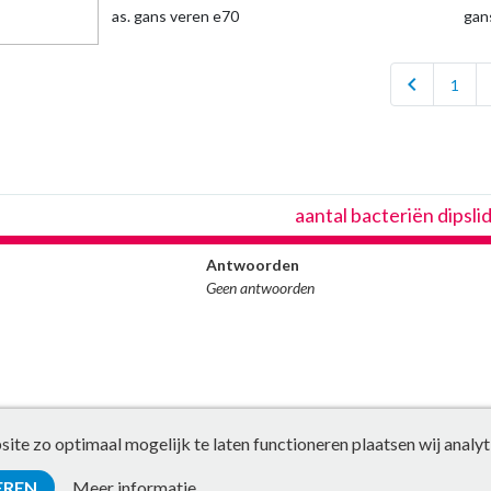
as. gans veren e70
gan
chevron_left
1
aantal bacteriën dipslid
Antwoorden
Geen antwoorden
te zo optimaal mogelijk te laten functioneren plaatsen wij analyt
EREN
Meer informatie