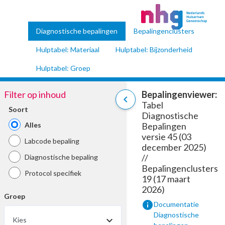
Diagnostische bepalingen
Bepalingenclusters
Hulptabel: Materiaal
Hulptabel: Bijzonderheid
Hulptabel: Groep
Filter op inhoud
Bepalingenviewer:
chevron_left
Tabel
Soort
Diagnostische
Alles
Bepalingen
versie 45 (03
Labcode bepaling
december 2025)
//
Diagnostische bepaling
Bepalingenclusters
Protocol specifiek
19 (17 maart
2026)
Groep
info
Documentatie
Diagnostische
Kies