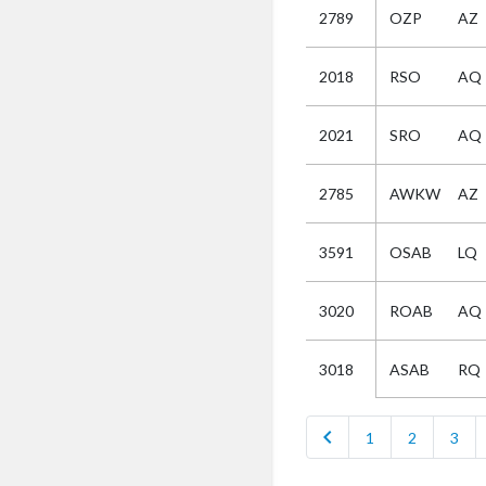
2789
OZP
AZ
Selectie
2018
RSO
AQ
Kies
2021
SRO
AQ
AUB
Alles
2785
AWKW
AZ
Aanvraag
Uitslag
3591
OSAB
LQ
Beide
3020
ROAB
AQ
ASAB
RQ
3018
chevron_left
1
2
3