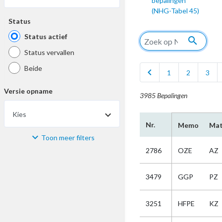
bepalingen
(NHG-Tabel 45)
Status
Status actief
search
Status vervallen
Beide
chevron_left
1
2
3
Versie opname
3985 Bepalingen
Kies
Nr.
Memo
Mat
Toon meer filters
Materiaal
2786
OZE
AZ
Kies
3479
GGP
PZ
Bijzonderheid
3251
HFPE
KZ
Kies