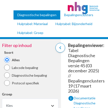
Diagnostische bepalingen
Bepalingenclusters
Hulptabel: Materiaal
Hulptabel: Bijzonderheid
Hulptabel: Groep
Filter op inhoud
Bepalingenviewer:
chevron_left
Tabel
Soort
Diagnostische
Alles
Bepalingen
versie 45 (03
Labcode bepaling
december 2025)
//
Diagnostische bepaling
Bepalingenclusters
Protocol specifiek
19 (17 maart
2026)
Groep
info
Documentatie
Diagnostische
Kies