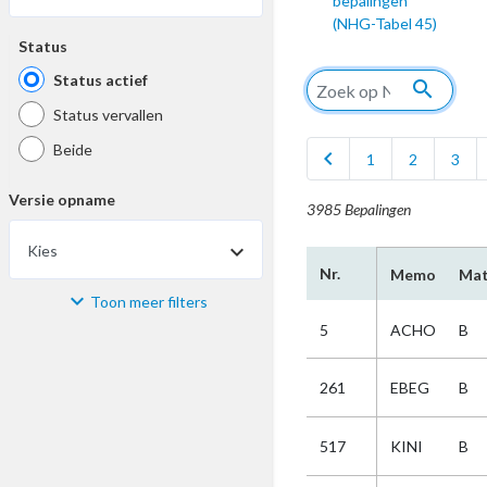
bepalingen
(NHG-Tabel 45)
Status
Status actief
search
Status vervallen
Beide
chevron_left
1
2
3
Versie opname
3985 Bepalingen
Kies
Nr.
Memo
Mat
Toon meer filters
Materiaal
5
ACHO
B
Kies
261
EBEG
B
Bijzonderheid
517
KINI
B
Kies