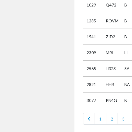
1029
Q472
B
Selectie
1285
ROVM
B
Kies
1541
ZID2
B
AUB
Alles
2309
MRI
LI
Aanvraag
Uitslag
2565
H323
SA
Beide
2821
HHB
BA
PN4G
B
3077
chevron_left
1
2
3