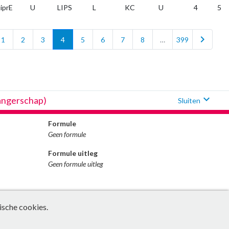
iprE
U
LIPS
L
KC
U
4
5
chevron_right
1
2
3
4
5
6
7
8
…
399
expand_more
wangerschap)
Sluiten
Formule
Geen formule
Formule uitleg
Geen formule uitleg
ische cookies.