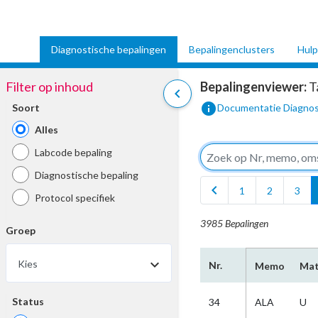
Diagnostische bepalingen
Bepalingenclusters
Hulp
Filter op inhoud
Bepalingenviewer:
T
chevron_left
info
Soort
Documentatie Diagnos
Alles
Labcode bepaling
Diagnostische bepaling
chevron_left
1
2
3
Protocol specifiek
3985 Bepalingen
Groep
Kies
Nr.
Memo
Mat
Status
34
ALA
U