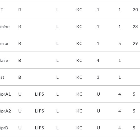
AT
B
L
KC
1
1
20
umine
B
L
KC
1
1
23
um ur
B
L
KC
1
5
29
olase
B
L
KC
4
1
ost
B
L
KC
3
1
liprA1
U
LIPS
L
KC
U
4
5
liprA2
U
LIPS
L
KC
U
4
5
liprB
U
LIPS
L
KC
U
4
5