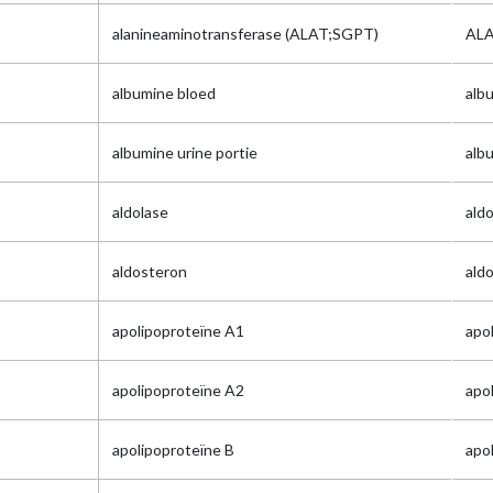
alanineaminotransferase (ALAT;SGPT)
AL
albumine bloed
alb
albumine urine portie
alb
aldolase
ald
aldosteron
ald
apolipoproteïne A1
apo
apolipoproteïne A2
apo
apolipoproteïne B
apo