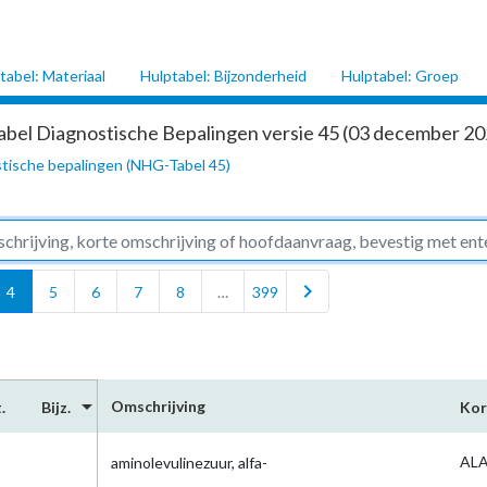
tabel: Materiaal
Hulptabel: Bijzonderheid
Hulptabel: Groep
abel Diagnostische Bepalingen versie 45 (03 december 202
tische bepalingen (NHG-Tabel 45)
chevron_right
4
5
6
7
8
…
399
arrow_drop_down
Omschrijving
.
Bijz.
Kor
ALA
aminolevulinezuur, alfa-