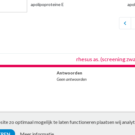
apolipoproteïne E
apol
chevron_left
rhesus as. (screening z
Antwoorden
Geen antwoorden
te zo optimaal mogelijk te laten functioneren plaatsen wij analyt
EREN
Meer informatie