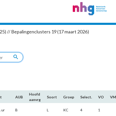
5) // Bepalingenclusters 19 (17 maart 2026)
search
Hoofd​
t
AUB
Soort
Groep
Select.
VO
VM
aanvrg
 ur
B
L
KC
4
1