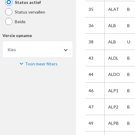
Status actief
35
ALAT
B
Status vervallen
Beide
36
ALB
B
Versie opname
38
ALB
U
Kies
43
ALDL
B
Toon meer filters
Materiaal
44
ALDO
B
Kies
46
ALP1
B
Bijzonderheid
47
ALP2
B
Kies
49
ALPB
B
Selectie