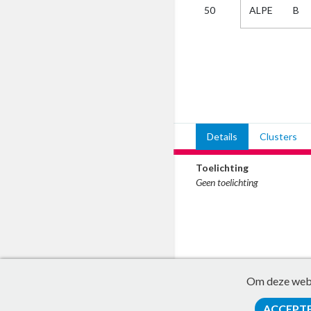
ALPE
B
50
Kies
AUB
Alles
Aanvraag
Uitslag
Beide
Details
Clusters
Toelichting
Geen toelichting
Om deze websi
ACCEPT