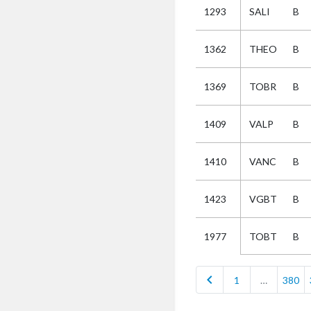
1293
SALI
B
Selectie
1362
THEO
B
Kies
1369
TOBR
B
AUB
Alles
1409
VALP
B
Aanvraag
Uitslag
1410
VANC
B
Beide
1423
VGBT
B
TOBT
B
1977
chevron_left
1
…
380