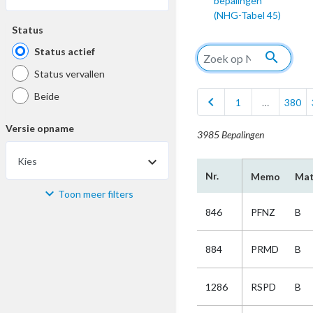
bepalingen
(NHG-Tabel 45)
Status
Status actief
search
Status vervallen
Beide
chevron_left
1
…
380
Versie opname
3985 Bepalingen
Kies
Nr.
Memo
Mat
Toon meer filters
Materiaal
846
PFNZ
B
Kies
884
PRMD
B
Bijzonderheid
1286
RSPD
B
Kies