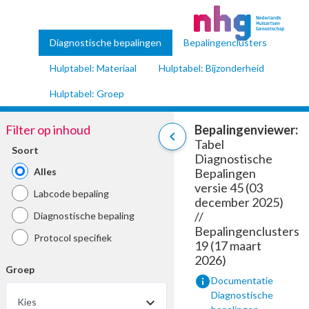
Diagnostische bepalingen
Bepalingenclusters
Hulptabel: Materiaal
Hulptabel: Bijzonderheid
Hulptabel: Groep
Filter op inhoud
Bepalingenviewer:
chevron_left
Tabel
Soort
Diagnostische
Alles
Bepalingen
versie 45 (03
Labcode bepaling
december 2025)
//
Diagnostische bepaling
Bepalingenclusters
Protocol specifiek
19 (17 maart
2026)
Groep
info
Documentatie
Diagnostische
Kies