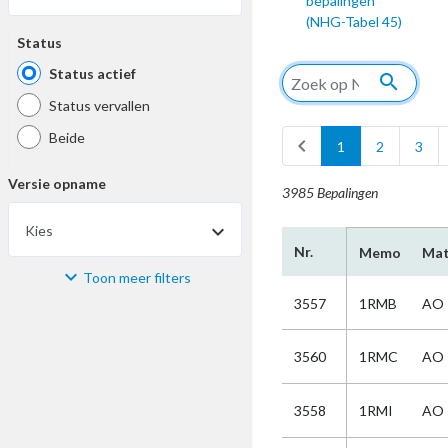
bepalingen
(NHG-Tabel 45)
Status
Status actief
search
Status vervallen
Beide
chevron_left
1
2
3
Versie opname
3985 Bepalingen
Kies
arrow_drop_down
Nr.
Memo
Mat
Toon meer filters
Materiaal
3557
1RMB
AO
Kies
3560
1RMC
AO
Bijzonderheid
3558
1RMI
AO
Kies