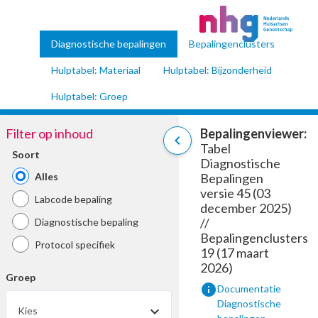
Diagnostische bepalingen
Bepalingenclusters
Hulptabel: Materiaal
Hulptabel: Bijzonderheid
Hulptabel: Groep
Filter op inhoud
Bepalingenviewer:
chevron_left
Tabel
Soort
Diagnostische
Alles
Bepalingen
versie 45 (03
Labcode bepaling
december 2025)
//
Diagnostische bepaling
Bepalingenclusters
Protocol specifiek
19 (17 maart
2026)
Groep
info
Documentatie
Diagnostische
Kies