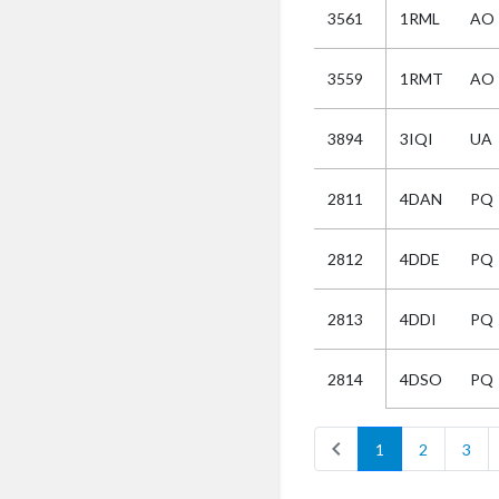
3561
1RML
AO
Selectie
3559
1RMT
AO
Kies
3894
3IQI
UA
AUB
Alles
2811
4DAN
PQ
Aanvraag
Uitslag
2812
4DDE
PQ
Beide
2813
4DDI
PQ
4DSO
PQ
2814
chevron_left
1
2
3