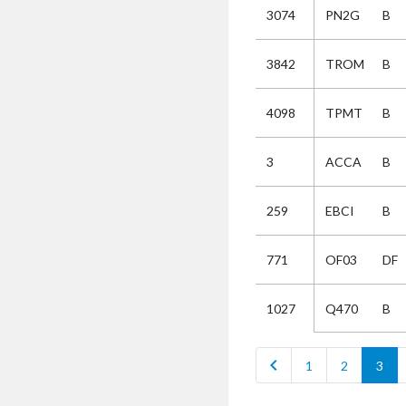
3074
PN2G
B
Selectie
3842
TROM
B
Kies
4098
TPMT
B
AUB
Alles
3
ACCA
B
Aanvraag
Uitslag
259
EBCI
B
Beide
771
OF03
DF
Q470
B
1027
chevron_left
1
2
3