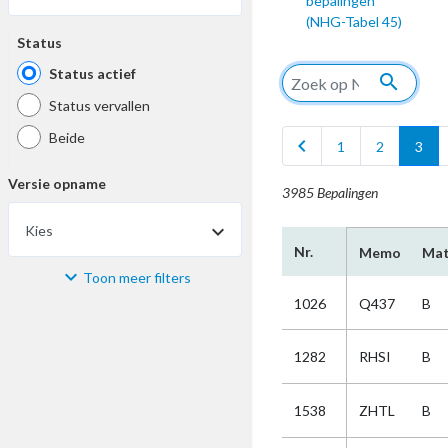
bepalingen
(NHG-Tabel 45)
Status
Status actief
search
Status vervallen
Beide
chevron_left
1
2
3
Versie opname
3985 Bepalingen
Kies
Nr.
Memo
Mat
Toon meer filters
Materiaal
1026
Q437
B
Kies
1282
RHSI
B
Bijzonderheid
1538
ZHTL
B
Kies