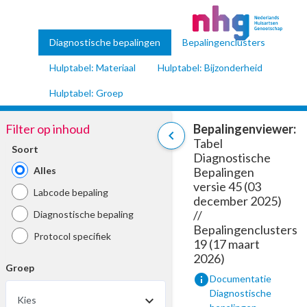
Diagnostische bepalingen
Bepalingenclusters
Hulptabel: Materiaal
Hulptabel: Bijzonderheid
Hulptabel: Groep
Filter op inhoud
Bepalingenviewer:
chevron_left
Tabel
Soort
Diagnostische
Alles
Bepalingen
versie 45 (03
Labcode bepaling
december 2025)
//
Diagnostische bepaling
Bepalingenclusters
Protocol specifiek
19 (17 maart
2026)
Groep
info
Documentatie
Diagnostische
Kies