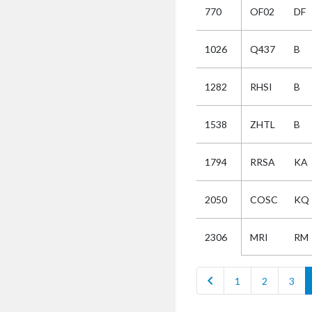
770
OF02
DF
Selectie
1026
Q437
B
Kies
1282
RHSI
B
AUB
Alles
1538
ZHTL
B
Aanvraag
Uitslag
1794
RRSA
KA
Beide
2050
COSC
KQ
MRI
RM
2306
chevron_left
1
2
3