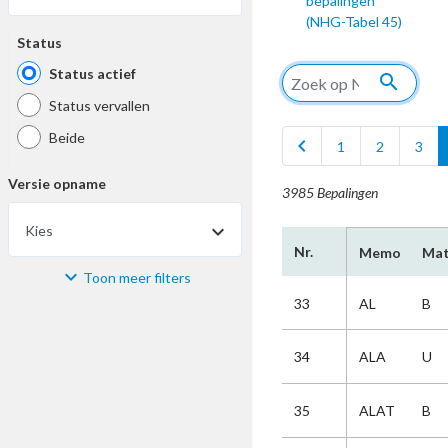
bepalingen
(NHG-Tabel 45)
Status
Status actief
search
Status vervallen
Beide
chevron_left
1
2
3
Versie opname
3985 Bepalingen
Kies
Nr.
Memo
Mat
Toon meer filters
Materiaal
33
AL
B
Kies
34
ALA
U
Bijzonderheid
35
ALAT
B
Kies