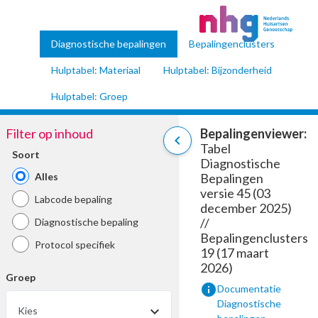
Diagnostische bepalingen
Bepalingenclusters
Hulptabel: Materiaal
Hulptabel: Bijzonderheid
Hulptabel: Groep
Filter op inhoud
Bepalingenviewer:
chevron_left
Tabel
Soort
Diagnostische
Alles
Bepalingen
versie 45 (03
Labcode bepaling
december 2025)
//
Diagnostische bepaling
Bepalingenclusters
Protocol specifiek
19 (17 maart
2026)
Groep
info
Documentatie
Diagnostische
Kies