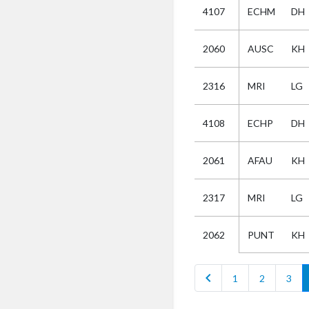
4107
ECHM
DH
Selectie
2060
AUSC
KH
Kies
2316
MRI
LG
AUB
Alles
4108
ECHP
DH
Aanvraag
Uitslag
2061
AFAU
KH
Beide
2317
MRI
LG
PUNT
KH
2062
chevron_left
1
2
3