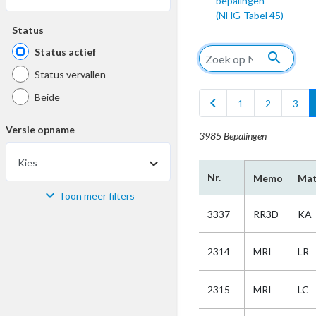
bepalingen
(NHG-Tabel 45)
Status
Status actief
search
Status vervallen
Beide
chevron_left
1
2
3
Versie opname
3985 Bepalingen
Kies
Nr.
Memo
Mat
Toon meer filters
Materiaal
3337
RR3D
KA
Kies
2314
MRI
LR
Bijzonderheid
2315
MRI
LC
Kies