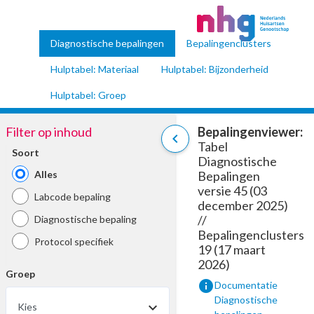
Diagnostische bepalingen
Bepalingenclusters
Hulptabel: Materiaal
Hulptabel: Bijzonderheid
Hulptabel: Groep
Filter op inhoud
Bepalingenviewer:
chevron_left
Tabel
Soort
Diagnostische
Alles
Bepalingen
versie 45 (03
Labcode bepaling
december 2025)
//
Diagnostische bepaling
Bepalingenclusters
Protocol specifiek
19 (17 maart
2026)
Groep
info
Documentatie
Diagnostische
Kies