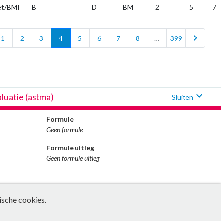
t/BMI
B
D
BM
2
5
7
chevron_right
1
2
3
4
5
6
7
8
…
399
expand_more
luatie (astma)
Sluiten
Formule
Geen formule
Formule uitleg
Geen formule uitleg
ische cookies.