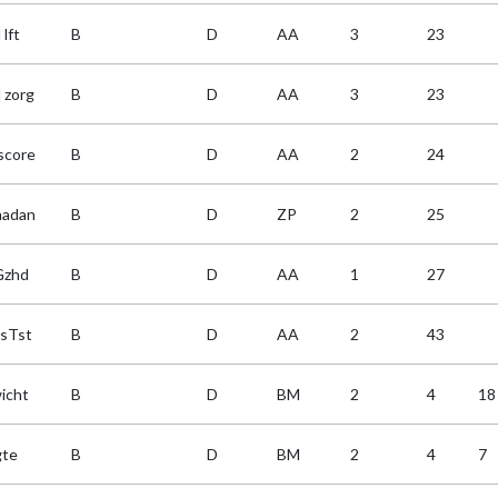
 lft
B
D
AA
3
23
 zorg
B
D
AA
3
23
nscore
B
D
AA
2
24
adan
B
D
ZP
2
25
fGzhd
B
D
AA
1
27
isTst
B
D
AA
2
43
icht
B
D
BM
2
4
18
gte
B
D
BM
2
4
7