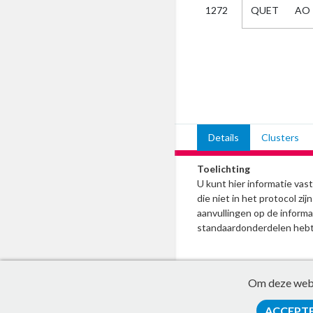
QUET
AO
1272
Kies
AUB
Alles
Aanvraag
Uitslag
Beide
Details
Clusters
Toelichting
U kunt hier informatie va
die niet in het protocol z
aanvullingen op de informat
standaardonderdelen hebt
Om deze websi
ACCEPT