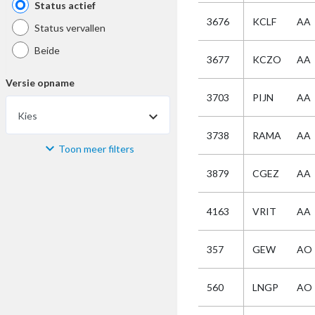
Status actief
3676
KCLF
AA
Status vervallen
Beide
3677
KCZO
AA
Versie opname
3703
PIJN
AA
Kies
3738
RAMA
AA
Toon meer filters
Materiaal
3879
CGEZ
AA
Kies
4163
VRIT
AA
Bijzonderheid
357
GEW
AO
Kies
560
LNGP
AO
Selectie