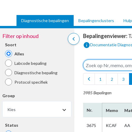
Diagnostische bepalingen
Bepalingenclusters
Hulp
Filter op inhoud
Bepalingenviewer:
T
chevron_left
info
Soort
Documentatie Diagnos
Alles
Labcode bepaling
Diagnostische bepaling
chevron_left
1
2
3
Protocol specifiek
3985 Bepalingen
Groep
Kies
Nr.
Memo
Mat
Status
3675
KCAF
AA