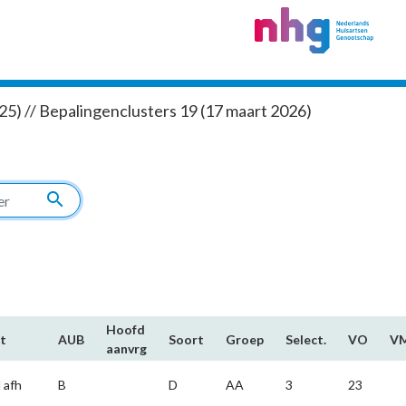
5) // Bepalingenclusters 19 (17 maart 2026)
search
Hoofd​
t
AUB
Soort
Groep
Select.
VO
V
aanvrg
 afh
B
D
AA
3
23