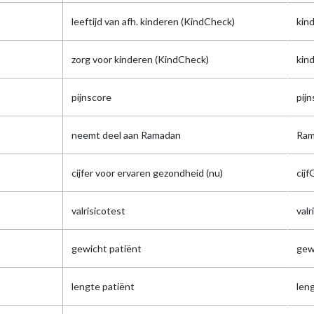
leeftijd van afh. kinderen (KindCheck)
kind
zorg voor kinderen (KindCheck)
kind
pijnscore
pij
neemt deel aan Ramadan
Ram
cijfer voor ervaren gezondheid (nu)
cij
valrisicotest
valr
gewicht patiënt
gew
lengte patiënt
len