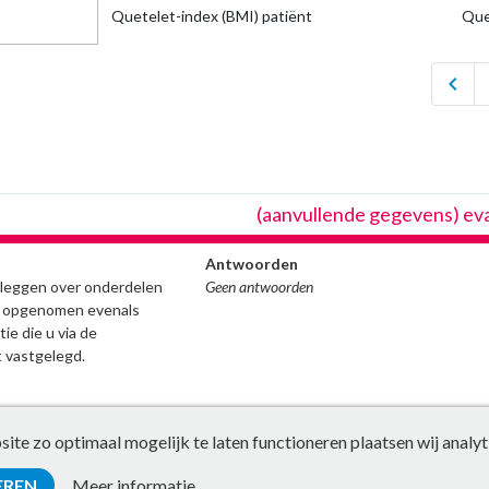
Quetelet-index (BMI) patiënt
Que
chevron_left
(aanvullende gegevens) eva
Antwoorden
stleggen over onderdelen
Geen antwoorden
ijn opgenomen evenals
ie die u via de
 vastgelegd.
te zo optimaal mogelijk te laten functioneren plaatsen wij analyt
EREN
Meer informatie