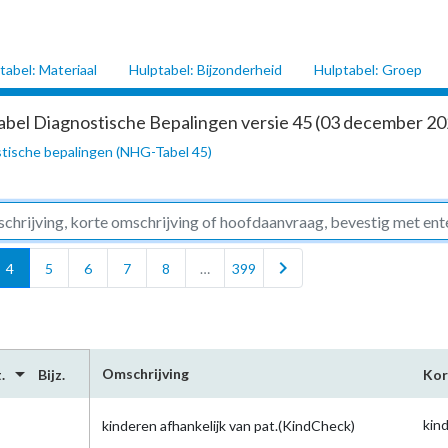
tabel: Materiaal
Hulptabel: Bijzonderheid
Hulptabel: Groep
abel Diagnostische Bepalingen versie 45 (03 december 202
tische bepalingen (NHG-Tabel 45)
chevron_right
4
5
6
7
8
…
399
arrow_drop_down
Omschrijving
.
Bijz.
Kor
kind
kinderen afhankelijk van pat.(KindCheck)