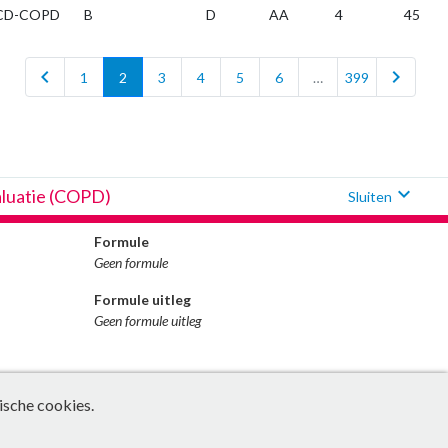
CD-COPD
B
D
AA
4
45
chevron_left
chevron_right
1
2
3
4
5
6
…
399
expand_more
aluatie (COPD)
Sluiten
Formule
Geen formule
Formule uitleg
Geen formule uitleg
ische cookies.