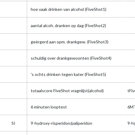
hoe vaak drinken van alcohol (FiveShot1)
aantal alcoh. dranken op dag (FiveShot2)
geërgerd aan opm. drankgew. (FiveShot3)
schuldig over drankgewoonten (FiveShot4)
's ochts drinken tegen kater (FiveShot5)
totaalscore FiveShot vragnlijst(alcohol)
tFi
6 minuten looptest
6M
SI
9-hydroxy-risperidon/paliperidon
9-h