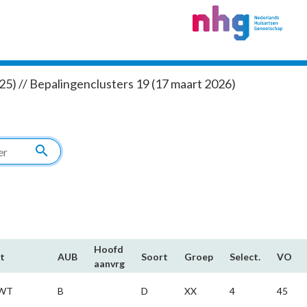
5) // Bepalingenclusters 19 (17 maart 2026)
search
Hoofd​
t
AUB
Soort
Groep
Select.
VO
aanvrg
WT
B
D
XX
4
45