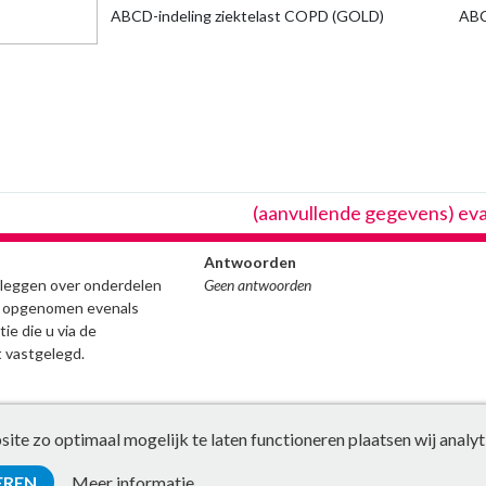
ABCD-indeling ziektelast COPD (GOLD)
AB
(aanvullende gegevens) ev
Antwoorden
stleggen over onderdelen
Geen antwoorden
ijn opgenomen evenals
ie die u via de
 vastgelegd.
te zo optimaal mogelijk te laten functioneren plaatsen wij analyt
EREN
Meer informatie