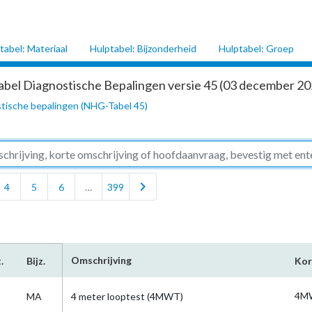
tabel: Materiaal
Hulptabel: Bijzonderheid
Hulptabel: Groep
abel Diagnostische Bepalingen versie 45 (03 december 202
tische bepalingen (NHG-Tabel 45)
chevron_right
4
5
6
…
399
Omschrijving
.
Bijz.
Kor
4M
MA
4 meter looptest (4MWT)