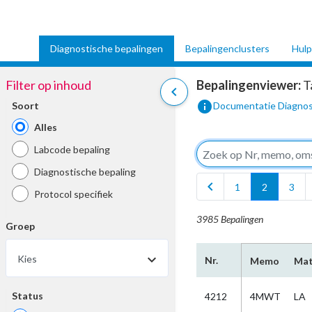
Diagnostische bepalingen
Bepalingenclusters
Hulp
Filter op inhoud
Bepalingenviewer:
T
chevron_left
info
Soort
Documentatie Diagnos
Alles
Labcode bepaling
Diagnostische bepaling
chevron_left
1
2
3
Protocol specifiek
3985 Bepalingen
Groep
arrow_drop_down
Kies
Nr.
Memo
Mat
Status
4212
4MWT
LA