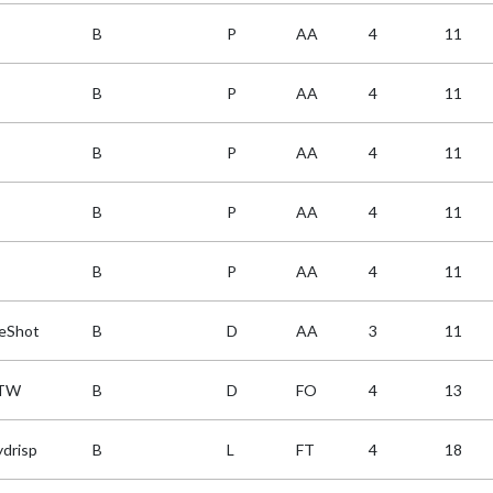
B
P
AA
4
11
B
P
AA
4
11
B
P
AA
4
11
B
P
AA
4
11
B
P
AA
4
11
veShot
B
D
AA
3
11
TW
B
D
FO
4
13
ydrisp
B
L
FT
4
18