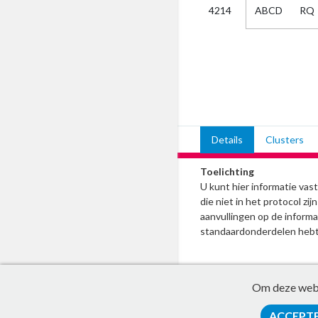
ABCD
RQ
4214
Kies
AUB
Alles
Aanvraag
Uitslag
Beide
Details
Clusters
Toelichting
U kunt hier informatie va
die niet in het protocol z
aanvullingen op de informat
standaardonderdelen hebt
Om deze websi
ACCEPT