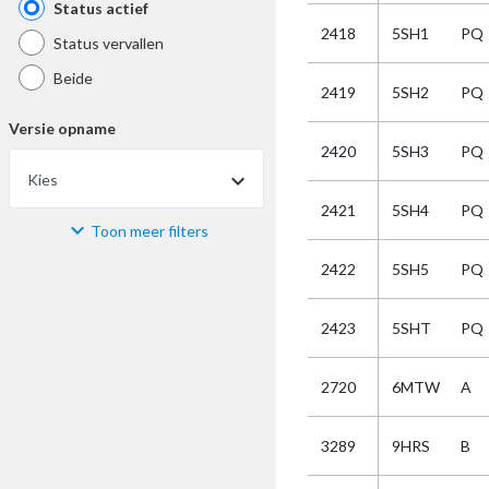
Status actief
2418
5SH1
PQ
Status vervallen
Beide
2419
5SH2
PQ
Versie opname
2420
5SH3
PQ
Kies
2421
5SH4
PQ
Toon meer filters
Materiaal
2422
5SH5
PQ
Kies
2423
5SHT
PQ
Bijzonderheid
2720
6MTW
A
Kies
3289
9HRS
B
Selectie