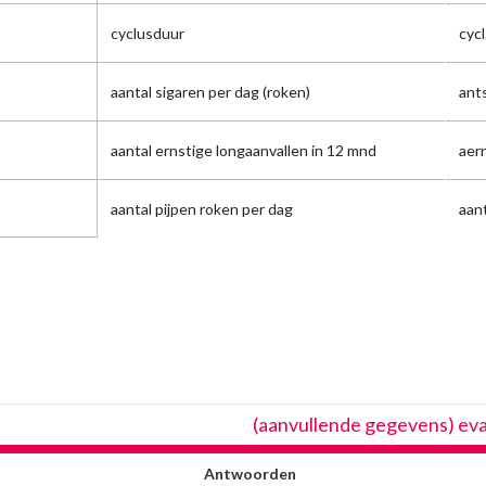
cyclusduur
cycl
aantal sigaren per dag (roken)
ant
aantal ernstige longaanvallen in 12 mnd
aer
aantal pijpen roken per dag
aant
(aanvullende gegevens) ev
Antwoorden