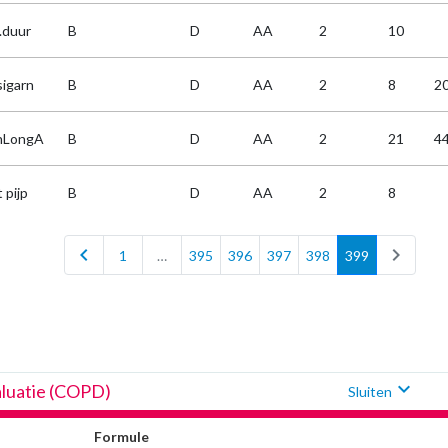
.duur
B
D
AA
2
10
sigarn
B
D
AA
2
8
2
nLongA
B
D
AA
2
21
4
 pijp
B
D
AA
2
8
chevron_left
chevron_right
1
…
395
396
397
398
399
expand_more
aluatie (COPD)
Sluiten
Formule