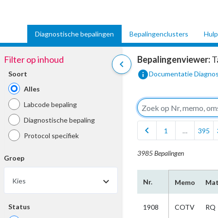
Diagnostische bepalingen
Bepalingenclusters
Hulp
Filter op inhoud
Bepalingenviewer:
T
chevron_left
info
Soort
Documentatie Diagnos
Alles
Labcode bepaling
Diagnostische bepaling
chevron_left
1
…
395
Protocol specifiek
3985 Bepalingen
Groep
Kies
Nr.
Memo
Mat
Status
1908
COTV
RQ