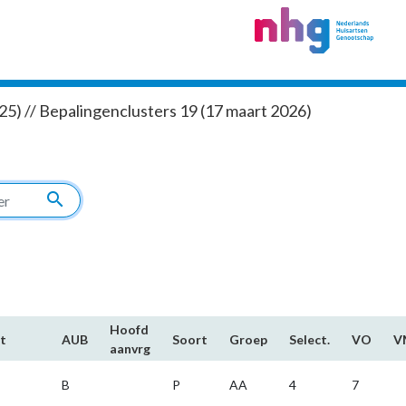
5) // Bepalingenclusters 19 (17 maart 2026)
search
Hoofd​
t
AUB
Soort
Groep
Select.
VO
V
aanvrg
B
P
AA
4
7