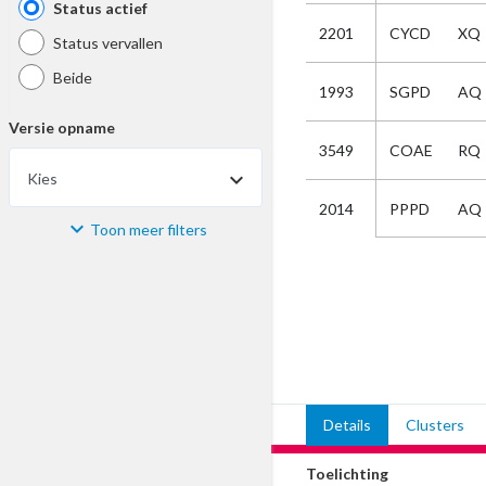
Status actief
2201
CYCD
XQ
Status vervallen
Beide
1993
SGPD
AQ
Versie opname
3549
COAE
RQ
Kies
PPPD
AQ
2014
Toon meer filters
Materiaal
Kies
Bijzonderheid
Kies
Details
Clusters
Selectie
Toelichting