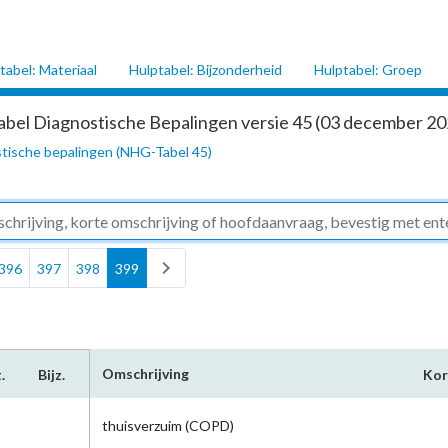
tabel: Materiaal
Hulptabel: Bijzonderheid
Hulptabel: Groep
abel Diagnostische Bepalingen versie 45 (03 december 202
tische bepalingen (NHG-Tabel 45)
chevron_right
396
397
398
399
Omschrijving
.
Bijz.
Kor
thuisverzuim (COPD)