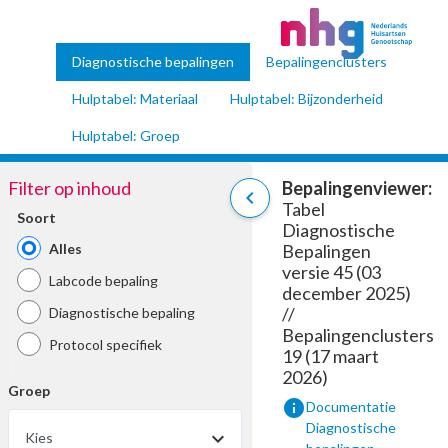
Diagnostische bepalingen
Bepalingenclusters
Hulptabel: Materiaal
Hulptabel: Bijzonderheid
Hulptabel: Groep
Filter op inhoud
Bepalingenviewer:
chevron_left
Tabel
Soort
Diagnostische
Alles
Bepalingen
versie 45 (03
Labcode bepaling
december 2025)
//
Diagnostische bepaling
Bepalingenclusters
Protocol specifiek
19 (17 maart
2026)
Groep
info
Documentatie
Diagnostische
Kies