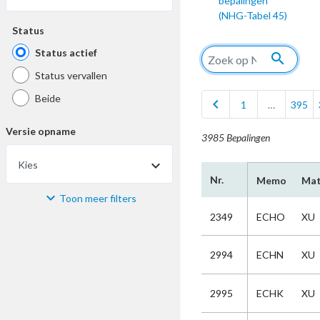
bepalingen
(NHG-Tabel 45)
Status
Status actief
search
Status vervallen
Beide
chevron_left
1
…
395
Versie opname
3985 Bepalingen
Kies
Nr.
Memo
Mat
Toon meer filters
Materiaal
2349
ECHO
XU
Kies
2994
ECHN
XU
Bijzonderheid
2995
ECHK
XU
Kies