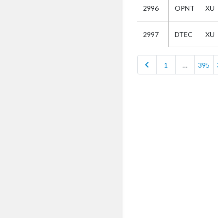
2996
OPNT
XU
Selectie
DTEC
XU
2997
Kies
chevron_left
1
…
395
AUB
Alles
Aanvraag
Uitslag
Beide