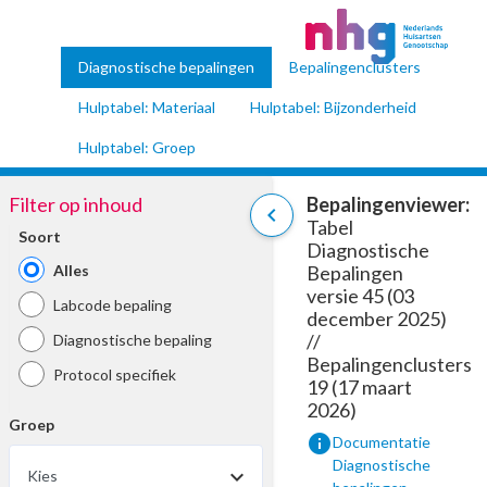
Diagnostische bepalingen
Bepalingenclusters
Hulptabel: Materiaal
Hulptabel: Bijzonderheid
Hulptabel: Groep
Filter op inhoud
Bepalingenviewer:
chevron_left
Tabel
Soort
Diagnostische
Alles
Bepalingen
versie 45 (03
Labcode bepaling
december 2025)
//
Diagnostische bepaling
Bepalingenclusters
Protocol specifiek
19 (17 maart
2026)
Groep
info
Documentatie
Diagnostische
Kies