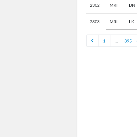
2302
MRI
DN
Selectie
MRI
LK
2303
Kies
chevron_left
1
…
395
AUB
Alles
Aanvraag
Uitslag
Beide