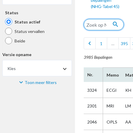
bepalingen
(NHG-Tabel 45)
Status
Status actief
search
Status vervallen
Beide
chevron_left
1
…
395
Versie opname
3985 Bepalingen
Kies
Nr.
Memo
Mat
Toon meer filters
Materiaal
3324
ECGI
KH
Kies
2301
MRI
LM
Bijzonderheid
2046
OPLS
AA
Kies