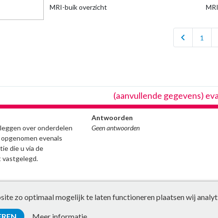
MRI-buik overzicht
MRI
chevron_left
1
(aanvullende gegevens) ev
Antwoorden
stleggen over onderdelen
Geen antwoorden
ijn opgenomen evenals
ie die u via de
 vastgelegd.
te zo optimaal mogelijk te laten functioneren plaatsen wij analyt
EREN
Meer informatie