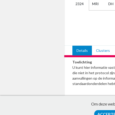
MRI
DH
2324
Kies
AUB
Alles
Aanvraag
Uitslag
Beide
Details
Clusters
Toelichting
U kunt hier informatie va
die niet in het protocol z
aanvullingen op de informat
standaardonderdelen hebt
Om deze websi
ACCEPT