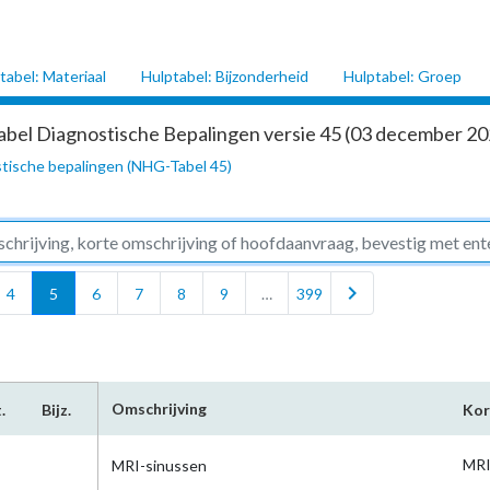
tabel: Materiaal
Hulptabel: Bijzonderheid
Hulptabel: Groep
abel Diagnostische Bepalingen versie 45 (03 december 202
tische bepalingen (NHG-Tabel 45)
chevron_right
4
5
6
7
8
9
…
399
Omschrijving
.
Bijz.
Kor
MRI
MRI-sinussen