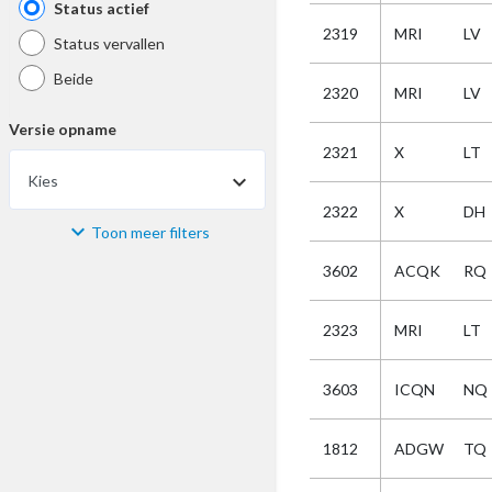
Status actief
2319
MRI
LV
Status vervallen
Beide
2320
MRI
LV
Versie opname
2321
X
LT
Kies
2322
X
DH
Toon meer filters
Materiaal
3602
ACQK
RQ
Kies
2323
MRI
LT
Bijzonderheid
3603
ICQN
NQ
Kies
1812
ADGW
TQ
Selectie