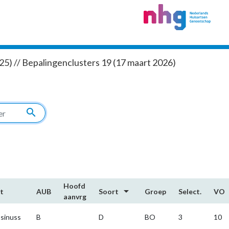
5) // Bepalingenclusters 19 (17 maart 2026)
search
Hoofd​
arrow_drop_down
t
AUB
Soort
Groep
Select.
VO
aanvrg
sinuss
B
D
BO
3
10