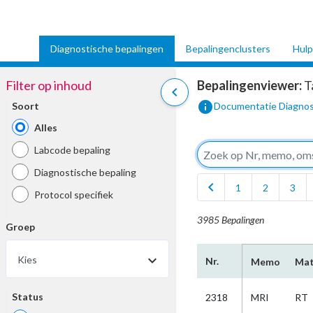
Diagnostische bepalingen
Bepalingenclusters
Hulp
Filter op inhoud
Bepalingenviewer:
T
chevron_left
info
Soort
Documentatie Diagnos
Alles
Labcode bepaling
Diagnostische bepaling
chevron_left
1
2
3
Protocol specifiek
3985 Bepalingen
Groep
Kies
Nr.
Memo
Mat
Status
2318
MRI
RT