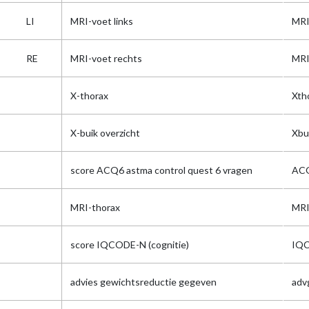
LI
MRI-voet links
MRI
RE
MRI-voet rechts
MRI
X-thorax
Xth
X-buik overzicht
Xbu
score ACQ6 astma control quest 6 vragen
ACQ
MRI-thorax
MRI
score IQCODE-N (cognitie)
IQ
advies gewichtsreductie gegeven
adv