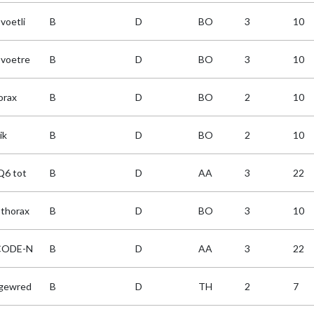
voetli
B
D
BO
3
10
voetre
B
D
BO
3
10
orax
B
D
BO
2
10
ik
B
D
BO
2
10
6 tot
B
D
AA
3
22
thorax
B
D
BO
3
10
CODE-N
B
D
AA
3
22
gewred
B
D
TH
2
7