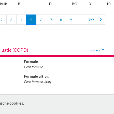
buik
B
D
BO
3
10
chevron_right
2
3
4
5
6
7
8
9
…
399
expand_more
aluatie (COPD)
Sluiten
Formule
Geen formule
Formule uitleg
Geen formule uitleg
ische cookies.