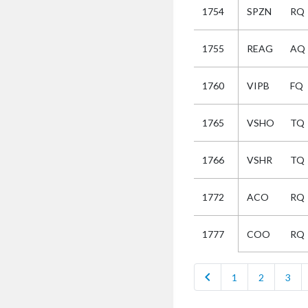
1754
SPZN
RQ
Selectie
1755
REAG
AQ
Kies
1760
VIPB
FQ
AUB
Alles
1765
VSHO
TQ
Aanvraag
Uitslag
1766
VSHR
TQ
Beide
1772
ACO
RQ
COO
RQ
1777
chevron_left
1
2
3