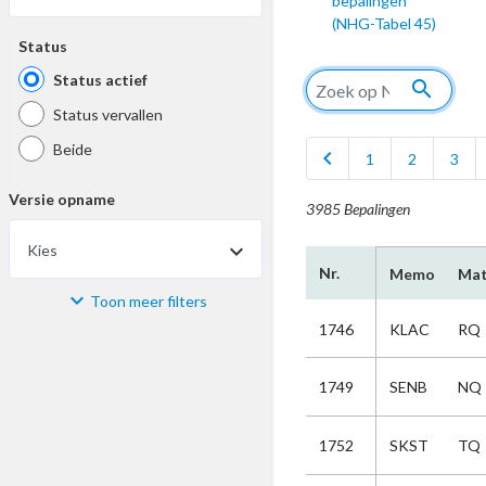
bepalingen
(NHG-Tabel 45)
Status
Status actief
search
Status vervallen
Beide
chevron_left
1
2
3
Versie opname
3985 Bepalingen
Kies
Nr.
Memo
Mat
Toon meer filters
Materiaal
1746
KLAC
RQ
Kies
1749
SENB
NQ
Bijzonderheid
1752
SKST
TQ
Kies