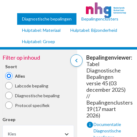
Diagnostische bepalingen
Bepalingenclusters
Hulptabel: Materiaal
Hulptabel: Bijzonderheid
Hulptabel: Groep
Filter op inhoud
Bepalingenviewer:
chevron_left
Tabel
Soort
Diagnostische
Alles
Bepalingen
versie 45 (03
Labcode bepaling
december 2025)
//
Diagnostische bepaling
Bepalingenclusters
Protocol specifiek
19 (17 maart
2026)
Groep
info
Documentatie
Diagnostische
Kies