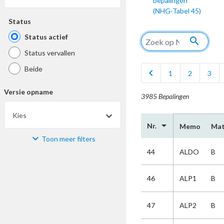
bepalingen
(NHG-Tabel 45)
Status
Status actief
search
Status vervallen
Beide
chevron_left
1
2
3
Versie opname
3985 Bepalingen
Kies
arrow_drop_down
Nr.
Memo
Mat
Toon meer filters
Materiaal
44
ALDO
B
Kies
46
ALP1
B
Bijzonderheid
47
ALP2
B
Kies