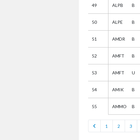
49
ALPB
B
Selectie
50
ALPE
B
Kies
51
AMDR
B
AUB
Alles
52
AMFT
B
Aanvraag
Uitslag
53
AMFT
U
Beide
54
AMIK
B
AMMO
B
55
chevron_left
1
2
3