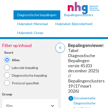
Diagnostische bepalingen
Bepalingenclusters
Hulptabel: Materiaal
Hulptabel: Bijzonderheid
Hulptabel: Groep
Filter op inhoud
Bepalingenviewer:
chevron_left
Tabel
Soort
Diagnostische
Alles
Bepalingen
versie 45 (03
Labcode bepaling
december 2025)
//
Diagnostische bepaling
Bepalingenclusters
Protocol specifiek
19 (17 maart
2026)
Groep
info
Documentatie
Diagnostische
Kies