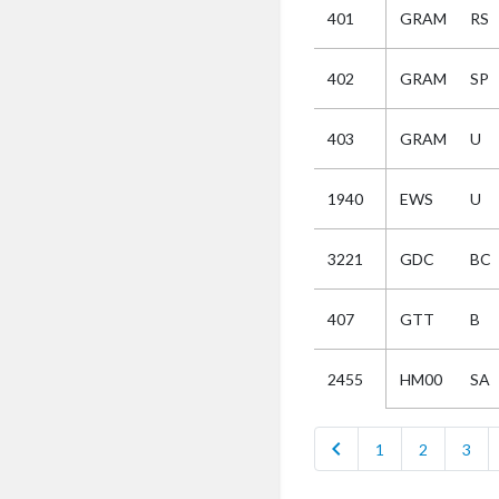
401
GRAM
RS
Selectie
402
GRAM
SP
Kies
403
GRAM
U
AUB
Alles
1940
EWS
U
Aanvraag
Uitslag
3221
GDC
BC
Beide
407
GTT
B
HM00
SA
2455
chevron_left
1
2
3