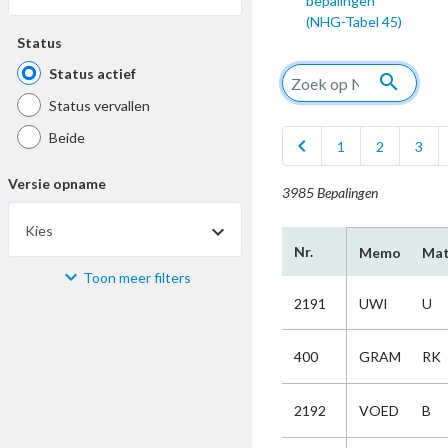
bepalingen
(NHG-Tabel 45)
Status
Status actief
search
Status vervallen
Beide
chevron_left
1
2
3
Versie opname
3985 Bepalingen
Kies
Nr.
Memo
Mat
Toon meer filters
Materiaal
2191
UWI
U
Kies
400
GRAM
RK
Bijzonderheid
2192
VOED
B
Kies