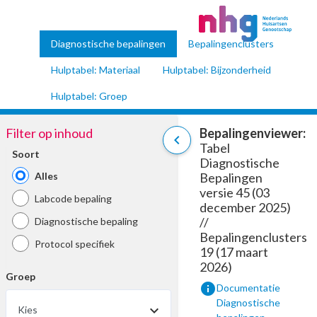
Diagnostische bepalingen
Bepalingenclusters
Hulptabel: Materiaal
Hulptabel: Bijzonderheid
Hulptabel: Groep
Filter op inhoud
Bepalingenviewer:
chevron_left
Tabel
Soort
Diagnostische
Alles
Bepalingen
versie 45 (03
Labcode bepaling
december 2025)
//
Diagnostische bepaling
Bepalingenclusters
Protocol specifiek
19 (17 maart
2026)
Groep
info
Documentatie
Diagnostische
Kies