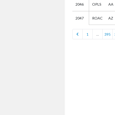
2046
OPLS
AA
Selectie
ROAC
AZ
2047
Kies
chevron_left
1
…
395
AUB
Alles
Aanvraag
Uitslag
Beide