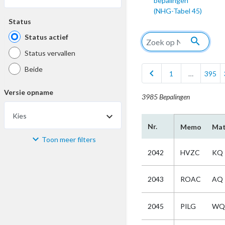
bepalingen
(NHG-Tabel 45)
Status
Status actief
search
Status vervallen
Beide
chevron_left
1
…
395
Versie opname
3985 Bepalingen
Kies
Nr.
Memo
Mat
Toon meer filters
Materiaal
2042
HVZC
KQ
Kies
2043
ROAC
AQ
Bijzonderheid
2045
PILG
WQ
Kies