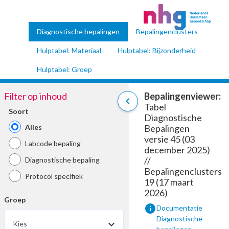
Diagnostische bepalingen
Bepalingenclusters
Hulptabel: Materiaal
Hulptabel: Bijzonderheid
Hulptabel: Groep
Filter op inhoud
Bepalingenviewer:
chevron_left
Tabel
Soort
Diagnostische
Alles
Bepalingen
versie 45 (03
Labcode bepaling
december 2025)
//
Diagnostische bepaling
Bepalingenclusters
Protocol specifiek
19 (17 maart
2026)
Groep
info
Documentatie
Diagnostische
Kies