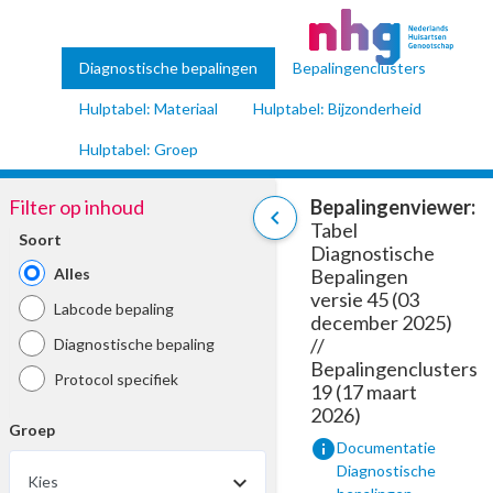
Diagnostische bepalingen
Bepalingenclusters
Hulptabel: Materiaal
Hulptabel: Bijzonderheid
Hulptabel: Groep
Filter op inhoud
Bepalingenviewer:
chevron_left
Tabel
Soort
Diagnostische
Alles
Bepalingen
versie 45 (03
Labcode bepaling
december 2025)
//
Diagnostische bepaling
Bepalingenclusters
Protocol specifiek
19 (17 maart
2026)
Groep
info
Documentatie
Diagnostische
Kies