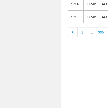
1914
TEMP
AO
Selectie
TEMP
AO
1915
Kies
chevron_left
1
…
395
AUB
Alles
Aanvraag
Uitslag
Beide