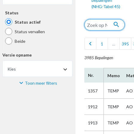
bepalingen
(NHG-Tabel 45)
Status
Status actief
search
Status vervallen
Beide
chevron_left
1
…
395
Versie opname
3985 Bepalingen
Kies
Nr.
Memo
Mat
Toon meer filters
Materiaal
1357
TEMP
AO
Kies
1912
TEMP
AO
Bijzonderheid
1913
TEMP
AO
Kies